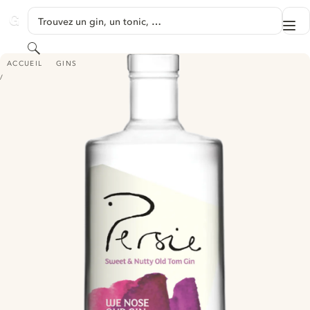
PASSER AU CONTENU
Trouvez un gin, un tonic, …
Me
GINVENTORY
Rechercher
PERSIE SWEET & NUTTY OLD TOM GIN
ACCUEIL
GINS