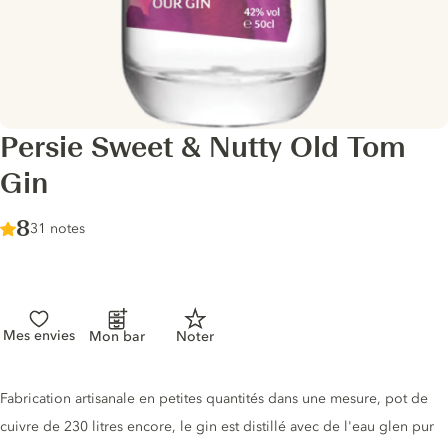
Persie Sweet & Nutty Old Tom
Gin
Score :
8
/ 10
31 notes
Mes envies
Mon bar
Noter
Description du gin
Fabrication artisanale en petites quantités dans une mesure, pot de
cuivre de 230 litres encore, le gin est distillé avec de l'eau glen pur