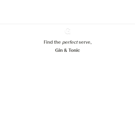
cookies
Paramétrer mes cookies
Refuser tout
Accepter tout
Find the
perfect
Ginventory
serve,
Gin & Tonic
News
Contact
Privacy Policy
Tous nos gins
Préférences Cookies