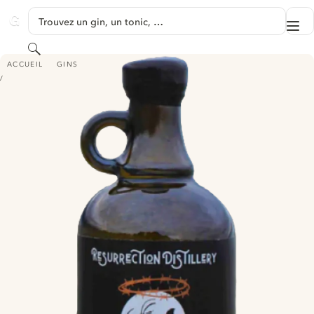
PASSER AU CONTENU
Trouvez un gin, un tonic, …
Me
GINVENTORY
Rechercher
RUSTY HALO WILDING GIN
ACCUEIL
GINS