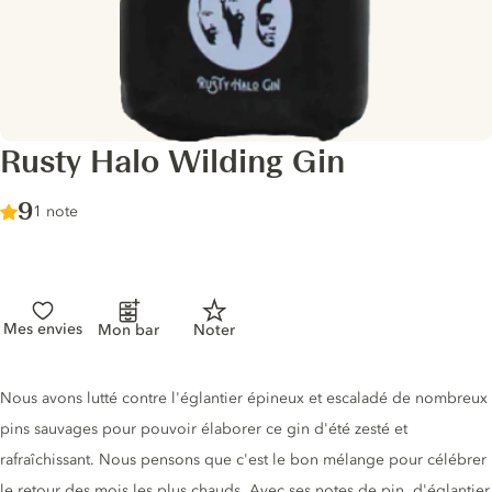
Rusty Halo Wilding Gin
Score :
9
/ 10
1 note
Mes envies
Mon bar
Noter
Description du gin
Nous avons lutté contre l'églantier épineux et escaladé de nombreux
pins sauvages pour pouvoir élaborer ce gin d'été zesté et
rafraîchissant. Nous pensons que c'est le bon mélange pour célébrer
le retour des mois les plus chauds. Avec ses notes de pin, d'églantier