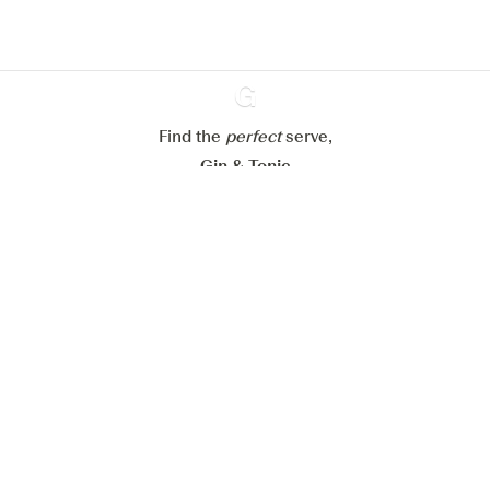
Paramétrer mes cookies
Refuser tout
Accepter tout
Find the
perfect
Ginventory
serve,
Gin & Tonic
News
Contact
Privacy Policy
Tous nos gins
Préférences Cookies