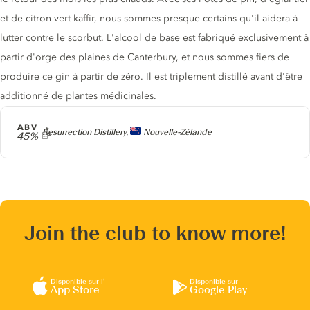
et de citron vert kaffir, nous sommes presque certains qu'il aidera à
lutter contre le scorbut. L'alcool de base est fabriqué exclusivement à
partir d'orge des plaines de Canterbury, et nous sommes fiers de
produire ce gin à partir de zéro. Il est triplement distillé avant d'être
additionné de plantes médicinales.
ABV
Producteur
Resurrection Distillery,
Nouvelle-Zélande
45%
Join the club to know more!
Disponible sur l’
Disponible sur
App Store
Google Play