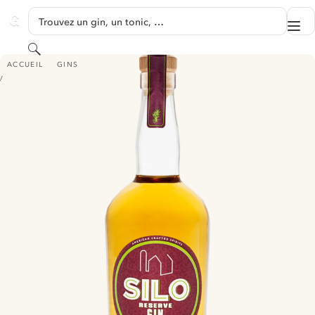
PASSER AU CONTENU
Trouvez un gin, un tonic, …
Me
GINVENTORY
Rechercher
SILO RESERVE GIN
ACCUEIL
GINS