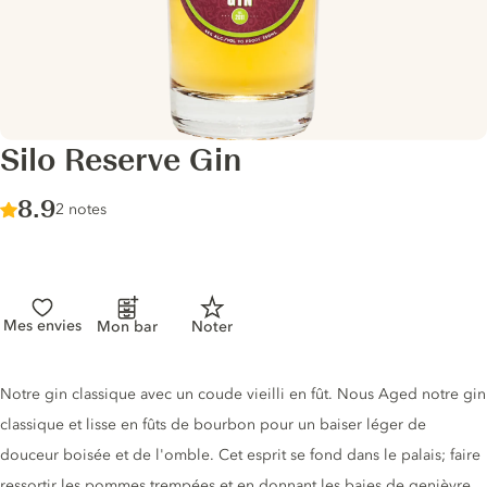
Silo Reserve Gin
Score :
8.9
/ 10
2 notes
Mes envies
Mon bar
Noter
Description du gin
Notre gin classique avec un coude vieilli en fût. Nous Aged notre gin
classique et lisse en fûts de bourbon pour un baiser léger de
douceur boisée et de l'omble. Cet esprit se fond dans le palais; faire
ressortir les pommes trempées et en donnant les baies de genièvre