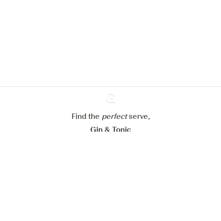
pour améliorer l’expérience de notre
site web.
En savoir plus sur
notre politique de gestion des
cookies
Paramétrer mes cookies
Refuser tout
Accepter tout
Find the
perfect
Ginventory
serve,
Gin & Tonic
News
Contact
Privacy Policy