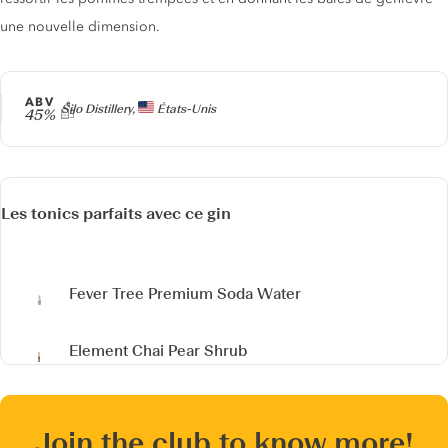
une nouvelle dimension.
ABV
Producteur
Silo Distillery,
États-Unis
45%
Les tonics parfaits avec ce gin
Fever Tree Premium Soda Water
Element Chai Pear Shrub
Join the club to know more!