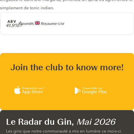
simplement de tonic indien.
ABV
Producteur
Sipsmith,
Royaume-Uni
41.9%
Join the club to know more!
Disponible sur l’
Disponible sur
App Store
Google Play
Le Radar du Gin,
Mai 2026
Les gins que notre communauté a mis en lumière ce mois-ci.