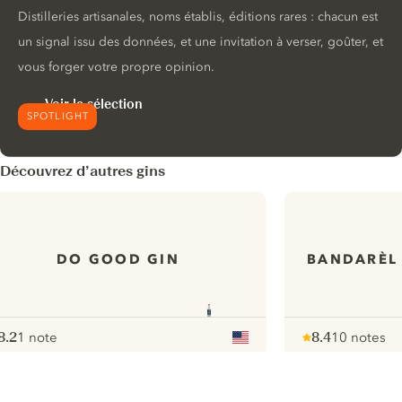
Distilleries artisanales, noms établis, éditions rares : chacun est
un signal issu des données, et une invitation à verser, goûter, et
vous forger votre propre opinion.
Voir la sélection
SPOTLIGHT
Découvrez d’autres gins
DO GOOD GIN
BANDARÈL 
8.2
1 note
8.4
10 notes
ote :
 10
pour
Note :
/ 10
pour
ui.nextImg