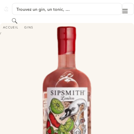
PASSER AU CONTENU
Trouvez un gin, un tonic, …
Me
GINVENTORY
Rechercher
SIPSMITH CHILI & LIME
ACCUEIL
GINS