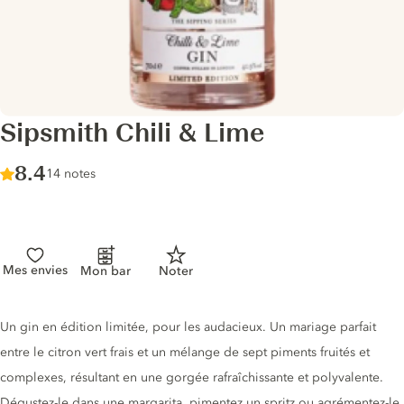
Sipsmith Chili & Lime
Score :
8.4
/ 10
14 notes
Mes envies
Mon bar
Noter
Description du gin
Un gin en édition limitée, pour les audacieux. Un mariage parfait
entre le citron vert frais et un mélange de sept piments fruités et
complexes, résultant en une gorgée rafraîchissante et polyvalente.
Dégustez-le dans une margarita, pimentez un spritz ou agrémentez-le