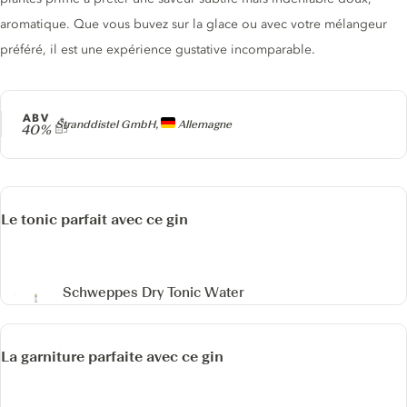
aromatique. Que vous buvez sur la glace ou avec votre mélangeur
préféré, il est une expérience gustative incomparable.
ABV
Producteur
Stranddistel GmbH,
Allemagne
40%
Le tonic parfait avec ce gin
Schweppes Dry Tonic Water
La garniture parfaite avec ce gin