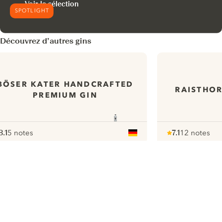
Voir la sélection
SPOTLIGHT
Découvrez d’autres gins
BÖSER KATER HANDCRAFTED
RAISTHOR
PREMIUM GIN
8.1
5 notes
7.1
12 notes
ote :
 10
pour
Note :
/ 10
pour
ui.nextImg