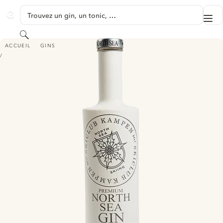
PASSER AU CONTENU
Trouvez un gin, un tonic, …
Me
GINVENTORY
Rechercher
SKICLUB KAMPEN NORTH SEA GIN
ACCUEIL
GINS