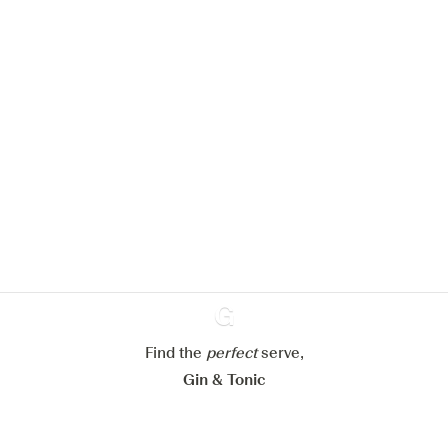
Nous aimerions utiliser des cookies
pour améliorer l’expérience de notre
site web.
En savoir plus sur
notre politique de gestion des
cookies
Paramétrer mes cookies
Refuser tout
Accepter tout
Find the
perfect
Ginventory
serve,
Gin & Tonic
News