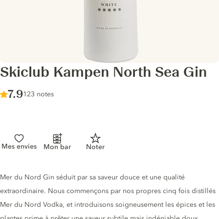
Skiclub Kampen North Sea Gin
Score :
7.9
/ 10
123 notes
Mes envies
Mon bar
Noter
Description du gin
Mer du Nord Gin séduit par sa saveur douce et une qualité
extraordinaire. Nous commençons par nos propres cinq fois distillés
Mer du Nord Vodka, et introduisons soigneusement les épices et les
plantes prime à prêter une saveur subtile mais indéniable doux,