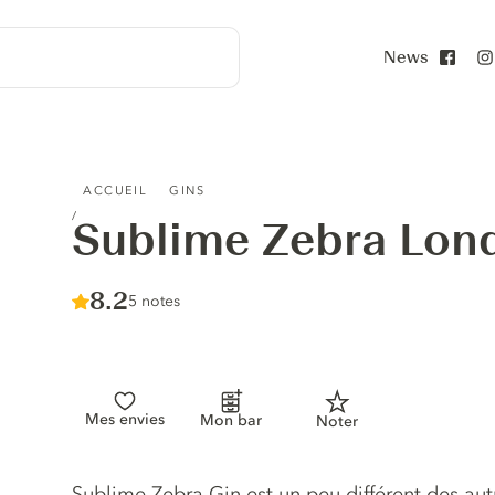
News
Face
SUBLIME ZEBRA LONDON DRY GIN
ACCUEIL
GINS
Sublime Zebra Lon
Score :
8.2
/ 10
5 notes
Mes envies
Mon bar
Noter
Description du gin
Sublime Zebra Gin est un peu différent des autr