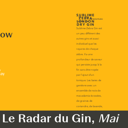
now
r
lay
Le Radar du Gin,
Mai