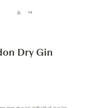
FR
Mon compte
book
Instagram
EN
DE
NL
ES
don Dry Gin
es gins et aussi individuel que les