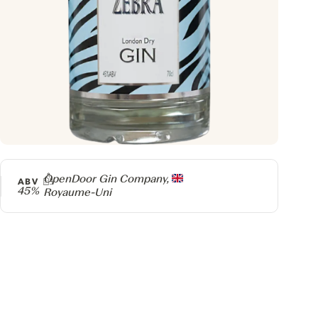
Producteur
OpenDoor Gin Company,
ABV
45%
Royaume-Uni