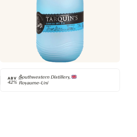
Producteur
Southwestern Distillery,
ABV
42%
Royaume-Uni