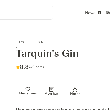
News
Face
TARQUIN'S GIN
ACCUEIL
GINS
Tarquin's Gin
Score :
8.8
/ 10
940 notes
Mes envies
Mon bar
Noter
Description du gin
Une prise contemporaine sur un classique de L