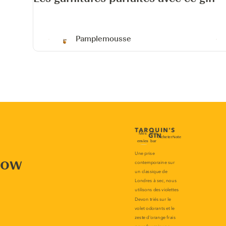
Pamplemousse
now