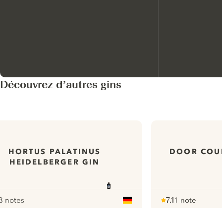
Découvrez d’autres gins
HORTUS PALATINUS
DOOR COU
HEIDELBERGER GIN
8 notes
7.1
1 note
our
Note :
/ 10
pour