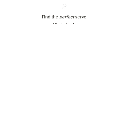
Refuser tout
Accepter tout
Find the
perfect
Ginventory
serve,
Gin & Tonic
News
Contact
Privacy Policy
Tous nos gins
Préférences Cookies
Disponible sur l’
Disponible sur
App Store
Google Play