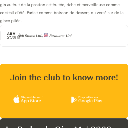
gin au fruit de la passion est fruitée, riche et merveilleuse comme
cocktail d'été. Parfait comme boisson de dessert, ou versé sur de la
glace pilée.
ABV
Producteur
Aldi Stores Ltd.,
Royaume-Uni
20%
Join the club to know more!
Disponible sur l’
Disponible sur
App Store
Google Play