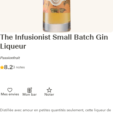
The Infusionist Small Batch Gin
Liqueur
-
Passionfruit
Score :
8.2
/ 10
3 notes
Mes envies
Mon bar
Noter
Description du gin
Distillée avec amour en petites quantités seulement, cette liqueur de