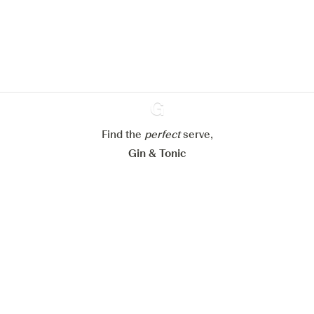
site web.
En savoir plus sur
notre politique de gestion des
cookies
Paramétrer mes cookies
Refuser tout
Accepter tout
Find the
perfect
Ginventory
serve,
Gin & Tonic
News
Contact
Privacy Policy
Tous nos gins