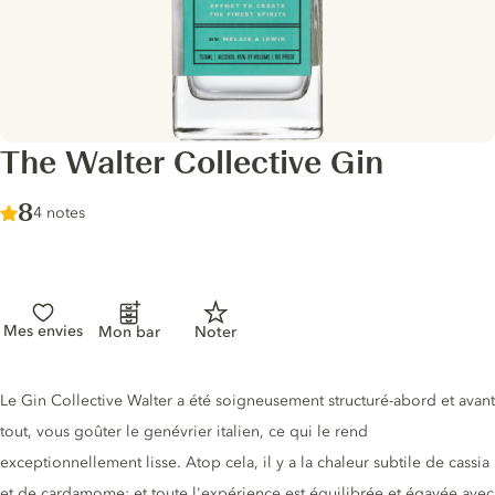
The Walter Collective Gin
Score :
8
/ 10
4 notes
Mes envies
Mon bar
Noter
Description du gin
Le Gin Collective Walter a été soigneusement structuré-abord et avant
tout, vous goûter le genévrier italien, ce qui le rend
exceptionnellement lisse. Atop cela, il y a la chaleur subtile de cassia
et de cardamome; et toute l'expérience est équilibrée et égayée avec