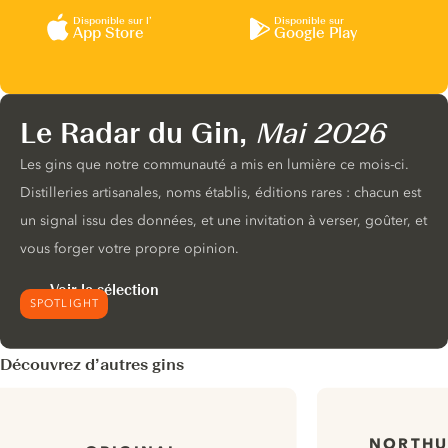
Disponible sur l’
Disponible sur
App Store
Google Play
Le Radar du Gin,
Mai 2026
Les gins que notre communauté a mis en lumière ce mois-ci.
Distilleries artisanales, noms établis, éditions rares : chacun est
un signal issu des données, et une invitation à verser, goûter, et
vous forger votre propre opinion.
Voir la sélection
SPOTLIGHT
Découvrez d’autres gins
NORTHU