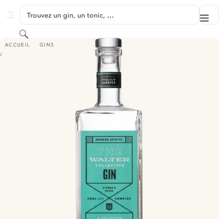
PASSER AU CONTENU
Trouvez un gin, un tonic, …
Me
GINVENTORY
Rechercher
THE WALTER COLLECTIVE GIN
ACCUEIL
GINS