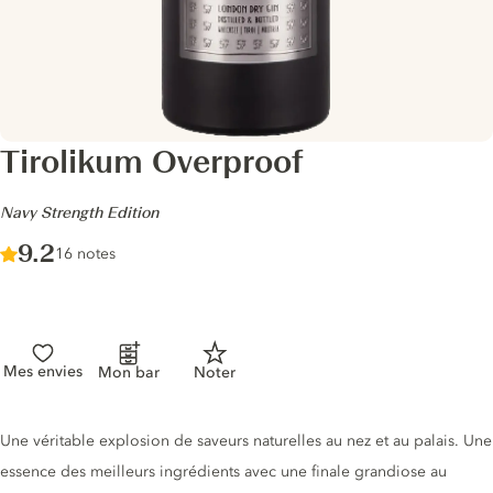
Tirolikum Overproof
-
Navy Strength Edition
Score :
9.2
/ 10
16 notes
Mes envies
Mon bar
Noter
Description du gin
Une véritable explosion de saveurs naturelles au nez et au palais. Une
essence des meilleurs ingrédients avec une finale grandiose au