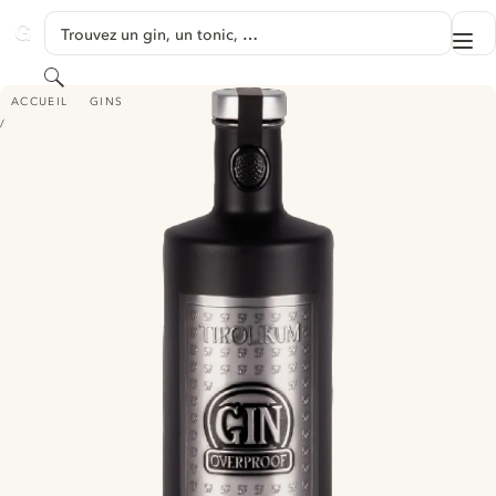
PASSER AU CONTENU
Trouvez un gin, un tonic, …
Me
GINVENTORY
Rechercher
TIROLIKUM OVERPROOF - NAVY STRENGTH EDITION
ACCUEIL
GINS