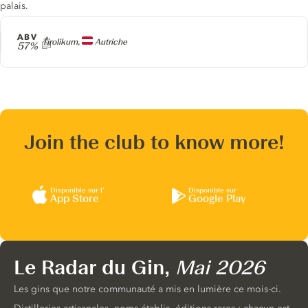
palais.
ABV
Producteur
Tirolikum,
Autriche
57%
Join the club to know more!
Disponible sur l’
Disponible sur
App Store
Google Play
Le Radar du Gin,
Mai 2026
Les gins que notre communauté a mis en lumière ce mois-ci.