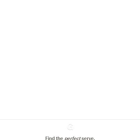
Nous aimerions utiliser des cookies
pour améliorer l’expérience de notre
site web.
En savoir plus sur
notre politique de gestion des
cookies
Paramétrer mes cookies
Refuser tout
Accepter tout
Find the
perfect
Ginventory
serve,