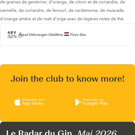
de graines de genévrier, d'orange, de citron et de coriandre, de
cannelle, de coriandre, de fenouil, de cardamome, de muscade,
d'orange amère et de malt d'orge avec de légères notes de thé.
ABV
Producteur
Royal Dirkzwager Distillery,
Pays-Bas
52%
Join the club to know more!
Disponible sur l’
Disponible sur
App Store
Google Play
Le Radar du Gin,
Mai 2026