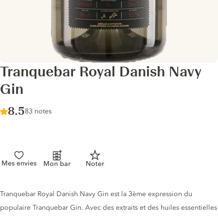
Tranquebar Royal Danish Navy
Gin
Score :
8.5
/ 10
83 notes
Mes envies
Mon bar
Noter
Description du gin
Tranquebar Royal Danish Navy Gin est la 3ème expression du
populaire Tranquebar Gin. Avec des extraits et des huiles essentielles