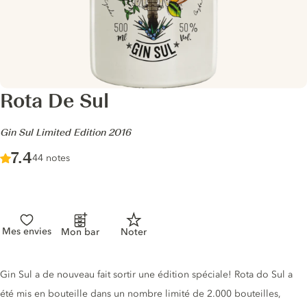
Rota De Sul
-
Gin Sul Limited Edition 2016
Score :
7.4
/ 10
44 notes
Mes envies
Mon bar
Noter
Description du gin
Gin Sul a de nouveau fait sortir une édition spéciale! Rota do Sul a
été mis en bouteille dans un nombre limité de 2.000 bouteilles,