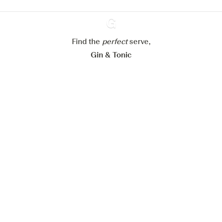
Paramétrer mes cookies
Find the
perfect
Ginventory
serve,
Refuser tout
Accepter tout
Gin & Tonic
News
Contact
Privacy Policy
Tous nos gins
Préférences Cookies
Disponible sur l’
Disponible sur