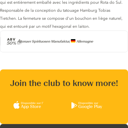
qui est entièrement emballé avec les ingrédients pour Rota do Sul.
Responsable de la conception du tatouage Hamburg Tobias
Tietchen. La fermeture se compose d'un bouchon en liège naturel,
qui est entouré par un motif hexagonal en laiton.
ABV
Producteur
Altonaer Spirituosen Manufaktur,
Allemagne
50%
Join the club to know more!
Disponible sur l’
Disponible sur
App Store
Google Play