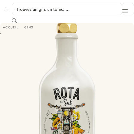
PASSER AU CONTENU
Trouvez un gin, un tonic, …
Me
GINVENTORY
Rechercher
ROTA DE SUL - GIN SUL LIMITED EDITION 2016
ACCUEIL
GINS