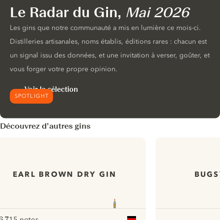
Le Radar du Gin,
Mai 2026
Les gins que notre communauté a mis en lumière ce mois-ci.
Distilleries artisanales, noms établis, éditions rares : chacun est
un signal issu des données, et une invitation à verser, goûter, et
vous forger votre propre opinion.
Voir la sélection
SPOTLIGHT
Découvrez d’autres gins
EARL BROWN DRY GIN
BUGS
6.7
15 notes