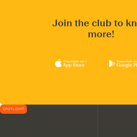
Join the club to k
more!
Disponible sur l’
Disponible su
App Store
Google P
SPOTLIGHT