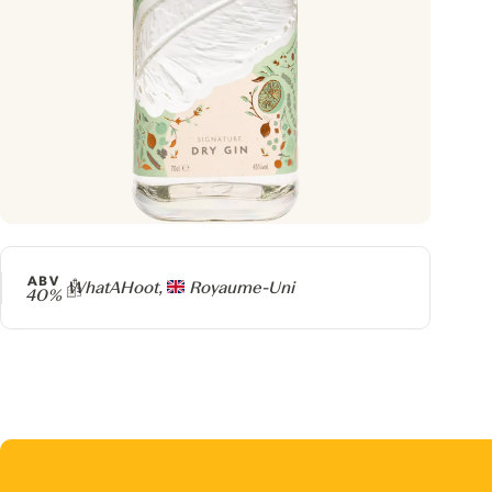
ABV
Producteur
WhatAHoot,
Royaume-Uni
40%