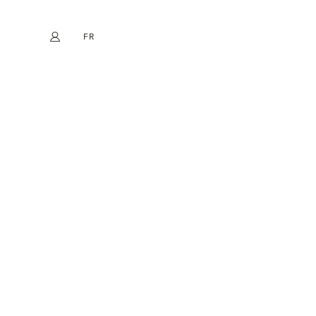
FR
Mon compte
book
Instagram
EN
DE
NL
ES