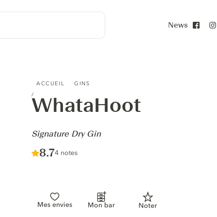
News
Face
WHATAHOOT - SIGNATURE DRY GIN
ACCUEIL
GINS
WhataHoot
-
Signature Dry Gin
Score :
8.7
/ 10
4 notes
Mes envies
Mon bar
Noter