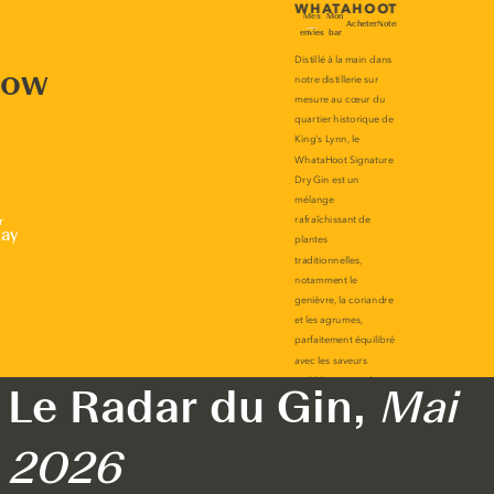
now
r
lay
Le Radar du Gin,
Mai
2026