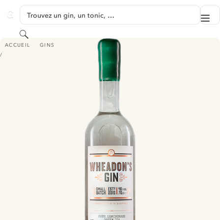
PASSER AU CONTENU
Trouvez un gin, un tonic, …
Me
GINVENTORY
Rechercher
WHEADON'S GIN - YUZU, LEMONGRASS & GREEN TEA
ACCUEIL
GINS