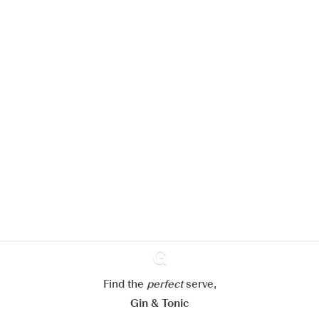
Nous aimerions utiliser des cookies
pour améliorer l’expérience de notre
site web.
En savoir plus sur
notre politique de gestion des
cookies
Paramétrer mes cookies
Find the
perfect
Ginventory
serve,
Refuser tout
Accepter tout
Gin & Tonic