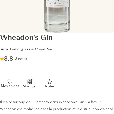
Wheadon's Gin
-
Yuzu, Lemongrass & Green Tea
Score :
8.8
/ 10
18 notes
Mes envies
Mon bar
Noter
Description du gin
Il y a beaucoup de Guernesey dans Wheadon's Gin. La famille
Wheadon est impliquée dans la production et la distribution d’alcool