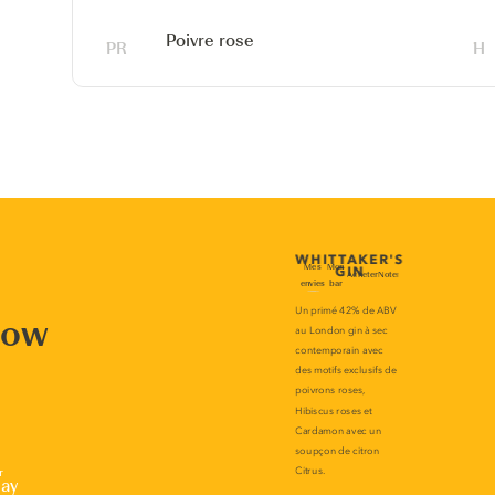
Poivre rose
now
r
lay