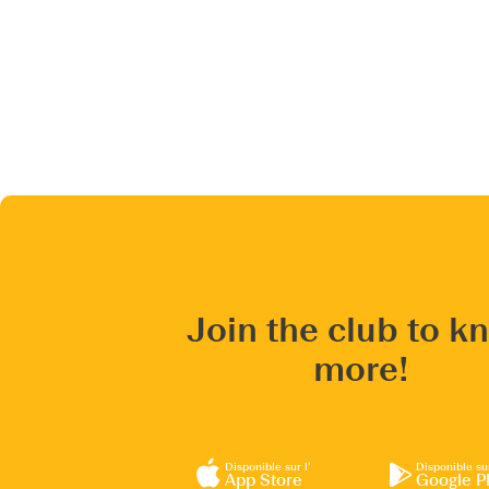
Join the club to k
more!
Disponible sur l’
Disponible su
App Store
Google P