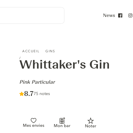
News
Face
WHITTAKER'S GIN - PINK PARTICULAR
ACCUEIL
GINS
Whittaker's Gin
-
Pink Particular
Score :
8.7
/ 10
75 notes
Mes envies
Mon bar
Noter