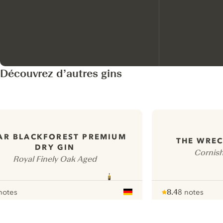
Découvrez d’autres gins
AR BLACKFOREST PREMIUM
THE WREC
DRY GIN
Cornish
Royal Finely Oak Aged
notes
8.4
8 notes
r
Note :
/ 10
pour
ui.nextImg