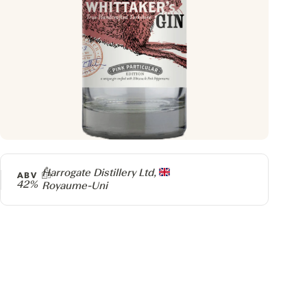
Producteur
Harrogate Distillery Ltd,
ABV
42%
Royaume-Uni