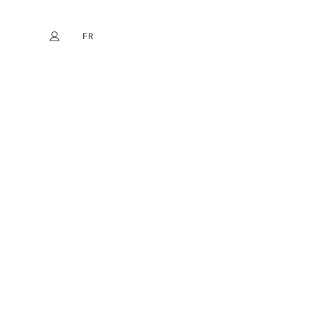
FR
Mon compte
book
Instagram
EN
DE
NL
ES