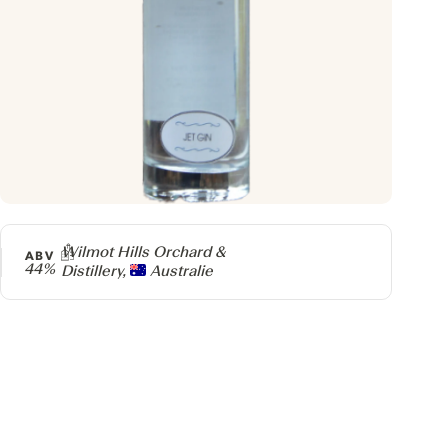
Producteur
Wilmot Hills Orchard &
ABV
44%
Distillery,
Australie