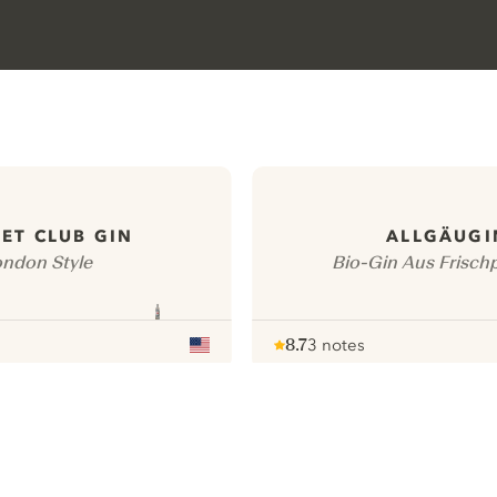
ET CLUB GIN
ALLGÄUGI
ndon Style
Bio-Gin Aus Frisch
8.7
3 notes
Note :
/ 10
pour
ews
Tous nos gins