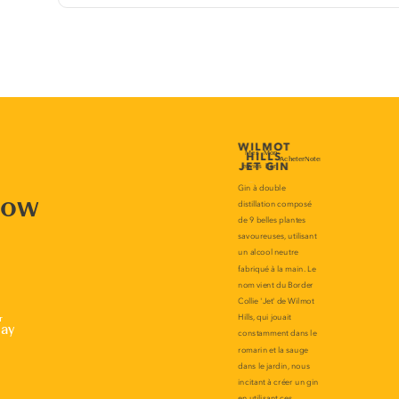
now
r
lay