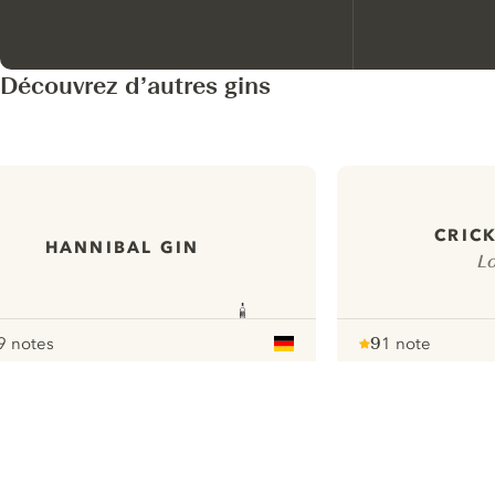
Découvrez d’autres gins
CRICK
HANNIBAL GIN
Lo
9 notes
9
1 note
our
Note :
/ 10
pour
ui.nextImg
N