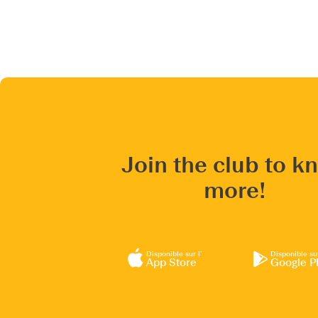
Join the club to k
more!
Disponible sur l’
Disponible su
App Store
Google P