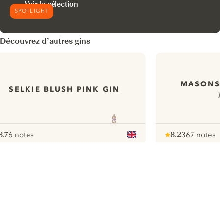
Voir la sélection
SPOTLIGHT
Découvrez d’autres gins
MASONS
SELKIE BLUSH PINK GIN
T
8.7
6 notes
8.2
367 notes
ote :
 10
pour
Note :
/ 10
pour
ui.nextImg