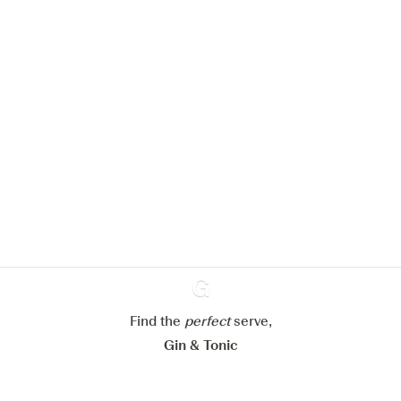
Nous aimerions utiliser des cookies
pour améliorer l’expérience de notre
site web.
En savoir plus sur
notre politique de gestion des
cookies
Paramétrer mes cookies
Refuser tout
Accepter tout
Find the
perfect
Ginventory
serve,
Gin & Tonic