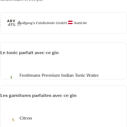
ABV
Producteur
Wolfgang’s Edelbrände GmbH,
Autriche
41%
Le tonic parfait avec ce gin
Fentimans Premium Indian Tonic Water
Les garnitures parfaites avec ce gin
Citron