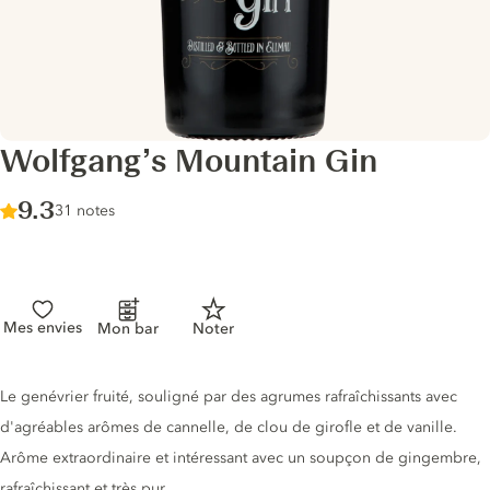
Wolfgang’s Mountain Gin
Score :
9.3
/ 10
31 notes
Mes envies
Mon bar
Noter
Description du gin
Le genévrier fruité, souligné par des agrumes rafraîchissants avec
d'agréables arômes de cannelle, de clou de girofle et de vanille.
Arôme extraordinaire et intéressant avec un soupçon de gingembre,
rafraîchissant et très pur.