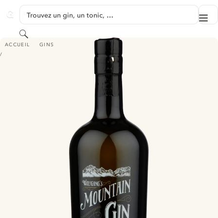
PASSER AU CONTENU
Trouvez un gin, un tonic, …
Me
GINVENTORY
Rechercher
WOLFGANG’S MOUNTAIN GIN
ACCUEIL
GINS