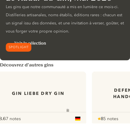
Les gins que notre communauté a mis en lumière ce mois-ci.
Distilleries artisanales, noms établis, éditions rares : chacun est
un signal issu des données, et une invitation à verser, goûter, et
vous forger votre propre opinion.
Voir la sélection
SPOTLIGHT
Découvrez d’autres gins
DEFE
GIN LIEBE DRY GIN
HAND
8.6
7 notes
8
5 notes
ote :
 10
pour
Note :
/ 10
pour