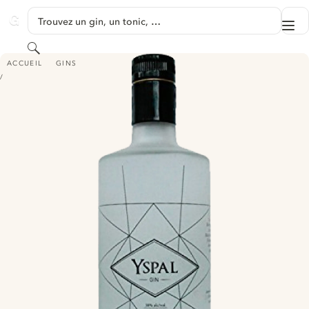
PASSER AU CONTENU
Trouvez un gin, un tonic, …
Me
GINVENTORY
Rechercher
YSPAL GIN
ACCUEIL
GINS