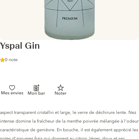
Yspal Gin
0 note
Mes envies
Mon bar
Noter
Description du gin
aspect transparent cristallin et large, le verre de déchirure lente. Nez
intense domine la fraîcheur de la menthe poivrée mélangée à l'odeur
caractéristique de genièvre. En bouche, il est également apprécié les
notes d'agrumes frais qui donnent au citron, léger, doux et sec.