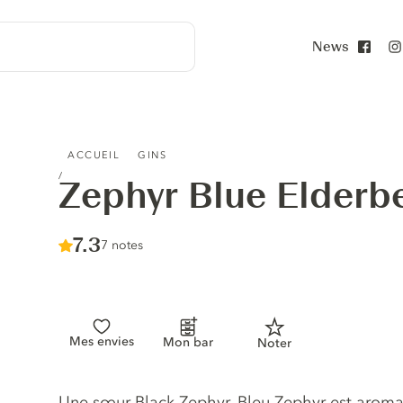
News
Face
ZEPHYR BLUE ELDERBERRY GIN
ACCUEIL
GINS
Zephyr Blue Elderb
Score :
7.3
/ 10
7 notes
Mes envies
Mon bar
Noter
Description du gin
Une sœur Black Zephyr, Bleu Zephyr est aroma