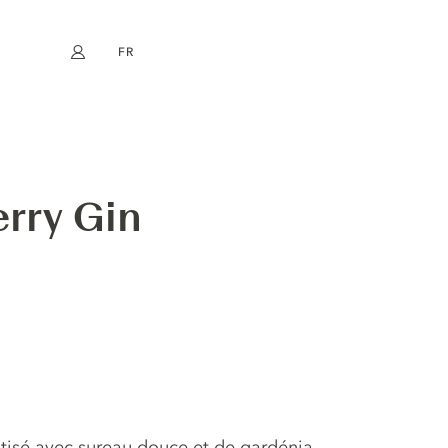
FR
Mon compte
book
Instagram
EN
DE
NL
ES
erry Gin
tisé avec sureau douce et de gardénia