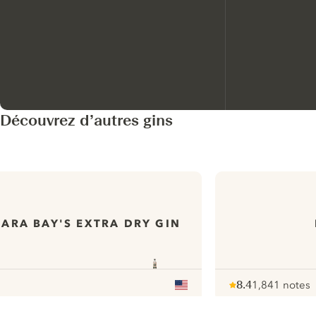
Découvrez d’autres gins
ARA BAY'S EXTRA DRY GIN
8.4
1,841 notes
Note :
/ 10
pour