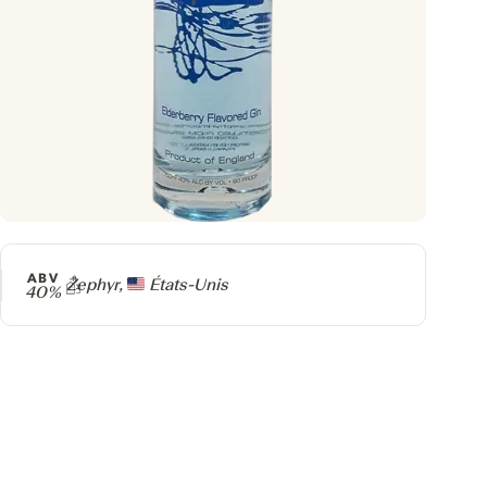
ABV
Producteur
Zephyr,
États-Unis
40%