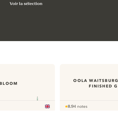
Voir la sélection
OOLA WAITSBURG
BLOOM
FINISHED G
8.9
4 notes
Note :
/ 10
pour