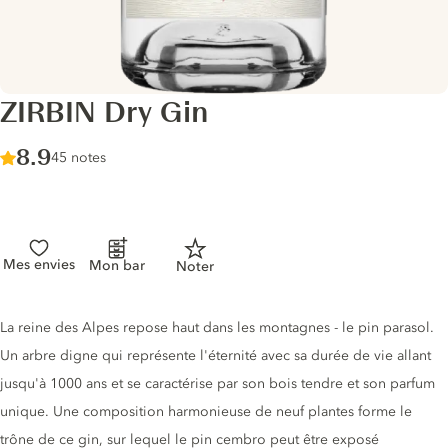
ZIRBIN Dry Gin
Score :
8.9
/ 10
45 notes
Mes envies
Mon bar
Noter
Description du gin
La reine des Alpes repose haut dans les montagnes - le pin parasol.
Un arbre digne qui représente l'éternité avec sa durée de vie allant
jusqu'à 1000 ans et se caractérise par son bois tendre et son parfum
unique. Une composition harmonieuse de neuf plantes forme le
trône de ce gin, sur lequel le pin cembro peut être exposé