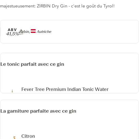
majestueusement: ZIRBIN Dry Gin - c'est le goût du Tyrol!
ABV
Producteur
Zirbin,
Autriche
41,5%
Le tonic parfait avec ce gin
Fever Tree Premium Indian Tonic Water
La garniture parfaite avec ce gin
Citron