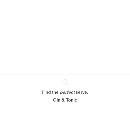
Nous aimerions utiliser des cookies
pour améliorer l’expérience de notre
site web.
En savoir plus sur
notre politique de gestion des
cookies
Paramétrer mes cookies
Refuser tout
Accepter tout
Find the
perfect
Ginventory
serve,
Gin & Tonic
News