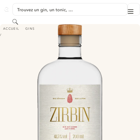
PASSER AU CONTENU
Trouvez un gin, un tonic, …
Me
GINVENTORY
Rechercher
ZIRBIN DRY GIN
ACCUEIL
GINS