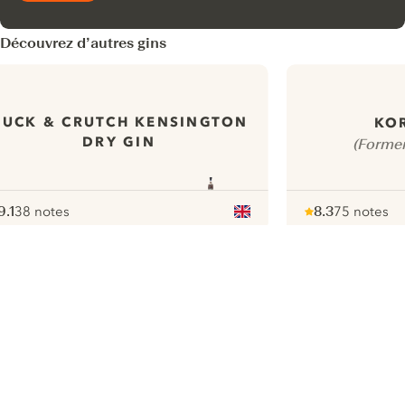
Découvrez d’autres gins
DUCK & CRUTCH KENSINGTON
KO
DRY GIN
(Former
9.1
38 notes
8.3
75 notes
ote :
 10
pour
Note :
/ 10
pour
ui.nextImg