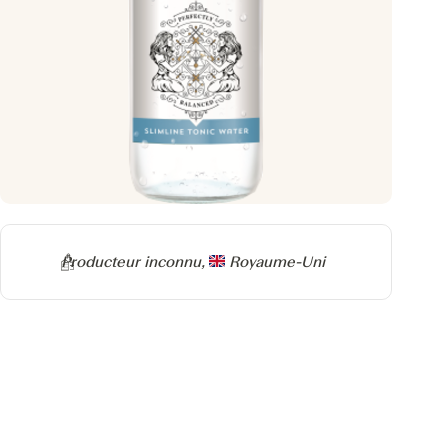
Producteur
Producteur inconnu,
Royaume-Uni