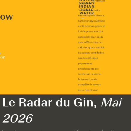
now
r
lay
Le Radar du Gin,
Mai
2026