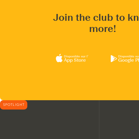
Join the club to k
more!
Disponible sur l’
Disponible su
App Store
Google P
SPOTLIGHT