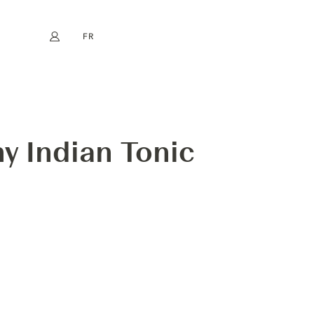
FR
Mon compte
book
Instagram
EN
DE
NL
ES
y Indian Tonic