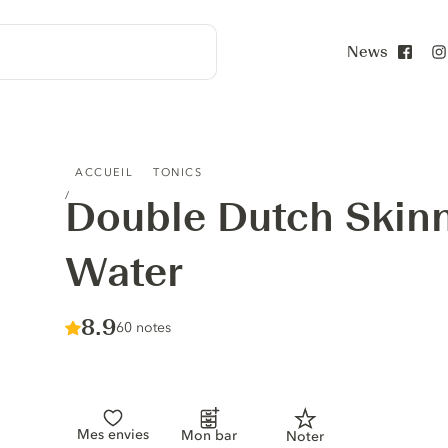
News
Face
DOUBLE DUTCH SKINNY INDIAN TONIC WATER
ACCUEIL
TONICS
Double Dutch Skinn
Water
Score :
8.9
/ 10
60 notes
Mes envies
Mon bar
Noter