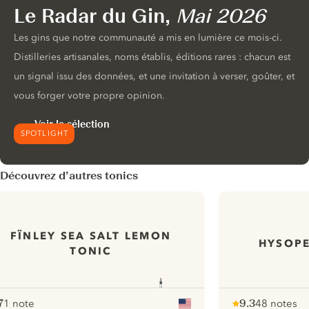
Le Radar du Gin,
Mai 2026
Les gins que notre communauté a mis en lumière ce mois-ci.
Distilleries artisanales, noms établis, éditions rares : chacun est
un signal issu des données, et une invitation à verser, goûter, et
vous forger votre propre opinion.
Voir la sélection
SPOTLIGHT
Découvrez d’autres tonics
FÏNLEY SEA SALT LEMON
HYSOPE
TONIC
7
1 note
9.3
48 notes