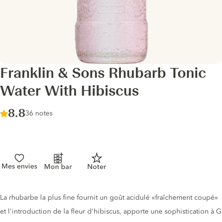
Franklin & Sons Rhubarb Tonic
Water With Hibiscus
Score :
8.8
/ 10
36 notes
Mes envies
Mon bar
Noter
Description du tonic
La rhubarbe la plus fine fournit un goût acidulé «fraîchement coupé»
et l'introduction de la fleur d'hibiscus, apporte une sophistication à G