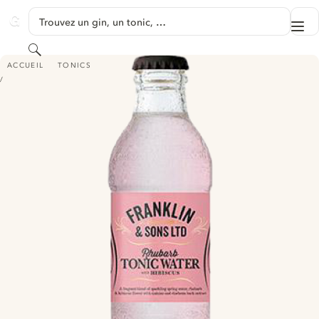
PASSER AU CONTENU
Trouvez un gin, un tonic, …
Me
GINVENTORY
Rechercher
FRANKLIN & SONS RHUBARB TONIC WATER WITH HIBISCUS
ACCUEIL
TONICS