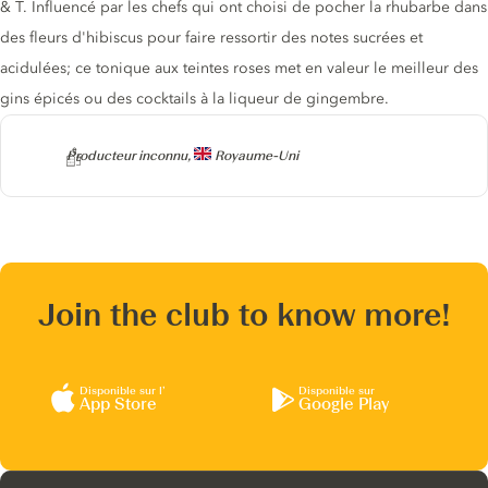
& T. Influencé par les chefs qui ont choisi de pocher la rhubarbe dans
des fleurs d'hibiscus pour faire ressortir des notes sucrées et
acidulées; ce tonique aux teintes roses met en valeur le meilleur des
gins épicés ou des cocktails à la liqueur de gingembre.
Producteur
Producteur inconnu,
Royaume-Uni
Join the club to know more!
Disponible sur l’
Disponible sur
App Store
Google Play