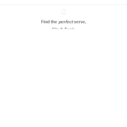
Refuser tout
Accepter tout
Find the
perfect
Ginventory
serve,
Gin & Tonic
News
Contact
Privacy Policy
Tous nos gins
Préférences Cookies
Disponible sur l’
Disponible sur