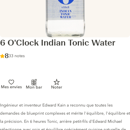
6 O'Clock Indian Tonic Water
Score :
8
/ 10
33 notes
Mes envies
Mon bar
Noter
Description du tonic
Ingénieur et inventeur Edward Kain a reconnu que toutes les
demandes de blueprint complexes et mérite l'équilibre, l'équilibre et
la précision. En 6 heures Tonic, arrière petit-fils d'Edward Michael
sélectionne avec soin et équilibre précisément quinine naturelle de