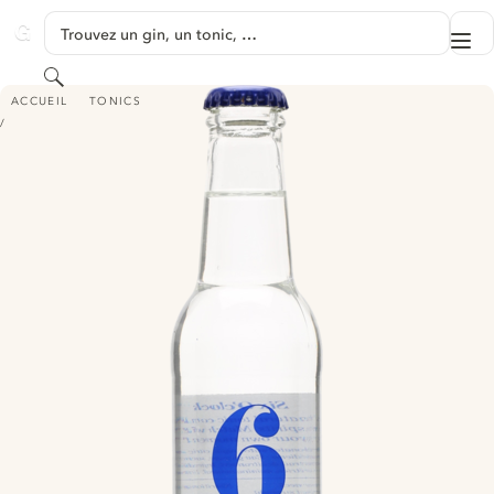
PASSER AU CONTENU
Trouvez un gin, un tonic, …
Me
GINVENTORY
Rechercher
6 O'CLOCK INDIAN TONIC WATER
ACCUEIL
TONICS