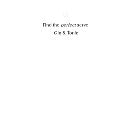
Paramétrer mes cookies
Find the
perfect
Ginventory
serve,
Refuser tout
Accepter tout
Gin & Tonic
News
Contact
Privacy Policy
Tous nos gins
Préférences Cookies
Disponible sur l’
Disponible sur