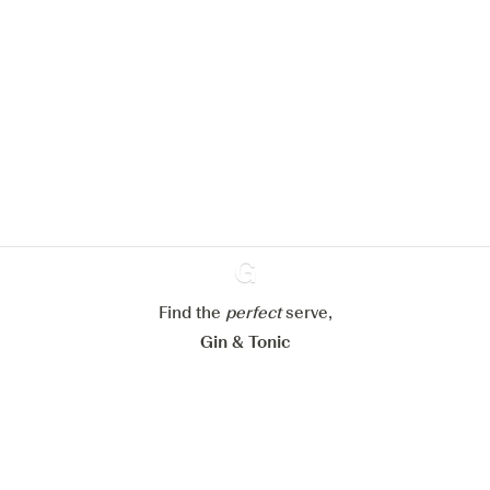
Nous aimerions utiliser des cookies
pour améliorer l’expérience de notre
site web.
En savoir plus sur
notre politique de gestion des
cookies
Paramétrer mes cookies
Find the
perfect
Ginventory
serve,
Refuser tout
Accepter tout
Gin & Tonic
News
Contact