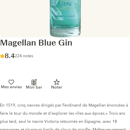
Magellan Blue Gin
Score :
8.4
/ 10
224 notes
Mes envies
Mon bar
Noter
Description du gin
En 1519, cinq navires dirigés par Ferdinand de Magellan énoncées à
faire le tour du monde et d'explorer les «îles aux épices.» Trois ans
plus tard, seul le navire Victoria retournés en Espagne, avec 18
personnes et plusieurs barils de clous de girofle. Malheureusement,