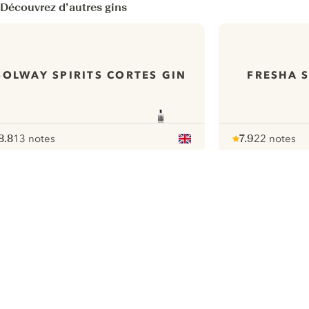
Découvrez d’autres gins
SOLWAY SPIRITS CORTES GIN
FRESHA 
8.8
13 notes
7.9
22 notes
ote :
 10
pour
Note :
/ 10
pour
ui.nextImg