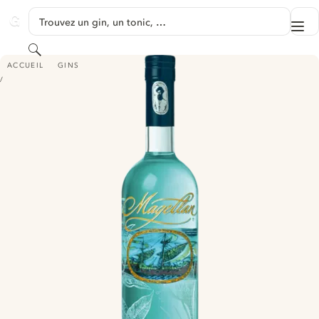
PASSER AU CONTENU
Trouvez un gin, un tonic, …
Me
GINVENTORY
Rechercher
MAGELLAN BLUE GIN
ACCUEIL
GINS