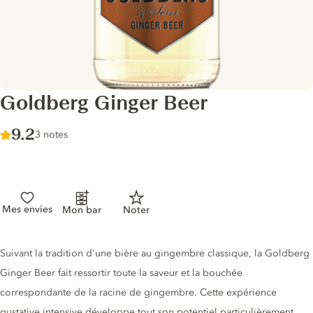
Goldberg Ginger Beer
Score :
9.2
/ 10
3 notes
Mes envies
Mon bar
Noter
Description du tonic
Suivant la tradition d'une bière au gingembre classique, la Goldberg
Ginger Beer fait ressortir toute la saveur et la bouchée
correspondante de la racine de gingembre. Cette expérience
gustative intensive développe tout son potentiel particulièrement