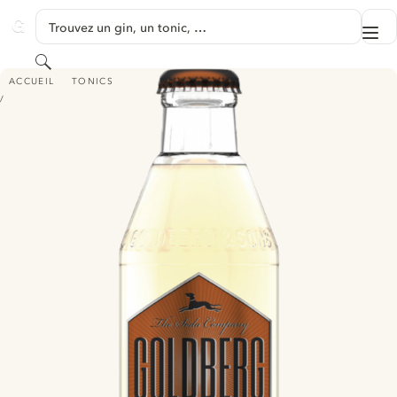
PASSER AU CONTENU
Trouvez un gin, un tonic, …
Me
GINVENTORY
Rechercher
GOLDBERG GINGER BEER
ACCUEIL
TONICS