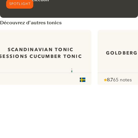
SPOTLIGHT
Découvrez d’autres tonics
SCANDINAVIAN TONIC
GOLDBERG
SESSIONS CUCUMBER TONIC
8.7
65 notes
Note :
/ 10
pour
ui.nextImg