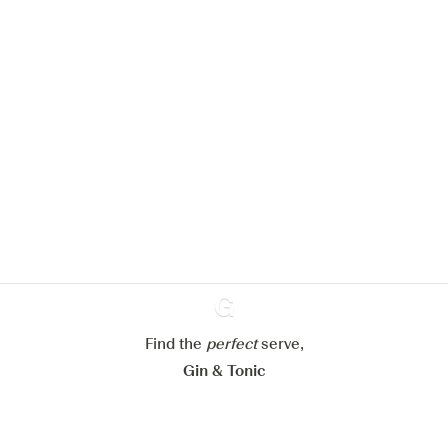
Nous aimerions utiliser des cookies
pour améliorer l’expérience de notre
site web.
En savoir plus sur
notre politique de gestion des
cookies
Paramétrer mes cookies
Refuser tout
Accepter tout
Find the
perfect
Ginventory
serve,
Gin & Tonic
News