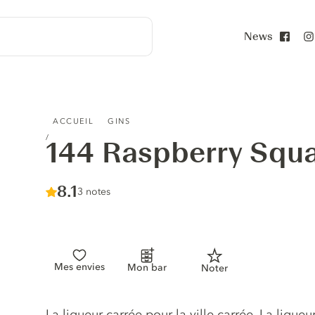
News
Face
144 RASPBERRY SQUARE GIN
ACCUEIL
GINS
144 Raspberry Squa
Score :
8.1
/ 10
3 notes
Mes envies
Mon bar
Noter
Description du gin
La liqueur carrée pour la ville carrée. La lique