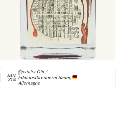
Producteur
Upstairs Gin /
ABV
Edelobstbrennerei Bauer,
31%
Allemagne