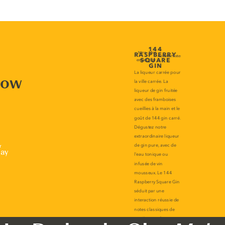
now
r
lay