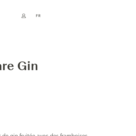
FR
Mon compte
book
Instagram
EN
DE
NL
ES
re Gin
ur de gin fruitée avec des framboises