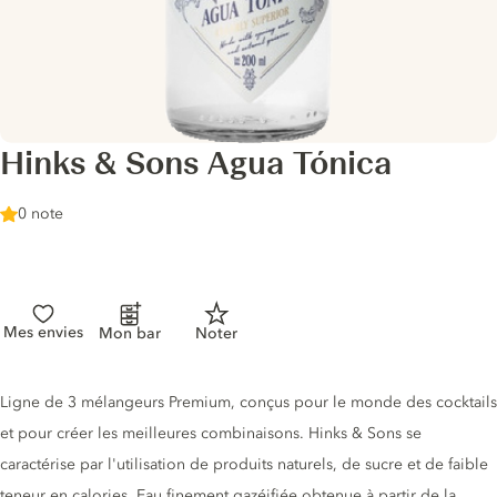
Hinks & Sons Agua Tónica
0 note
Mes envies
Mon bar
Noter
Description du tonic
Ligne de 3 mélangeurs Premium, conçus pour le monde des cocktails
et pour créer les meilleures combinaisons. Hinks & Sons se
caractérise par l'utilisation de produits naturels, de sucre et de faible
teneur en calories. Eau finement gazéifiée obtenue à partir de la