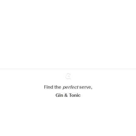
Nous aimerions utiliser des cookies
pour améliorer l’expérience de notre
site web.
En savoir plus sur
notre politique de gestion des
cookies
Paramétrer mes cookies
Refuser tout
Accepter tout
Find the
perfect
Ginventory
serve,
Gin & Tonic
News
Contact