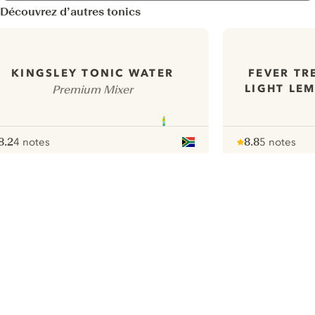
Découvrez d’autres tonics
FEVER TR
KINGSLEY TONIC WATER
LIGHT LE
Premium Mixer
8.2
4 notes
8.8
5 notes
ote :
 10
pour
Note :
/ 10
pour
ui.nextImg