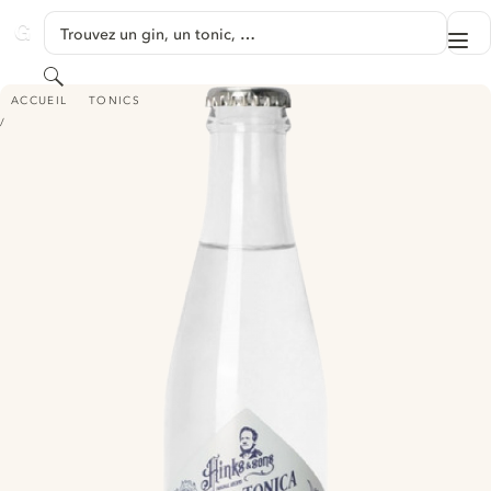
PASSER AU CONTENU
Trouvez un gin, un tonic, …
Me
GINVENTORY
Rechercher
HINKS & SONS AGUA TÓNICA
ACCUEIL
TONICS