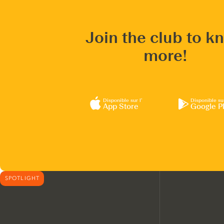
Join the club to k
more!
Disponible sur l’
Disponible su
App Store
Google P
SPOTLIGHT