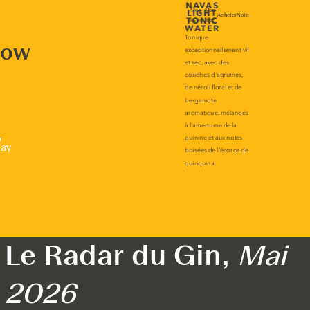
now
r
lay
Le Radar du Gin,
Mai
2026