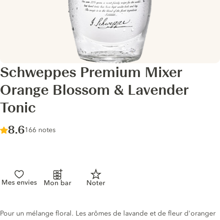
Schweppes Premium Mixer
Orange Blossom & Lavender
Tonic
Score :
8.6
/ 10
166 notes
Mes envies
Mon bar
Noter
Description du tonic
Pour un mélange floral. Les arômes de lavande et de fleur d'oranger