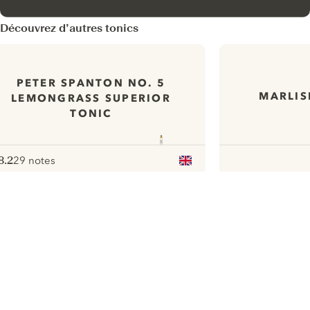
Découvrez d’autres tonics
PETER SPANTON NO. 5
MARLIS
LEMONGRASS SUPERIOR
TONIC
8.2
29 notes
ote :
 10
pour
ui.nextImg