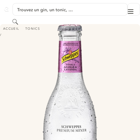
PASSER AU CONTENU
Trouvez un gin, un tonic, …
Me
GINVENTORY
Rechercher
SCHWEPPES PREMIUM MIXER ORANGE BLOSSOM & LAVENDER TONIC
ACCUEIL
TONICS