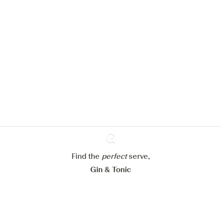
Nous aimerions utiliser des cookies
pour améliorer l’expérience de notre
site web.
En savoir plus sur
notre politique de gestion des
cookies
Paramétrer mes cookies
Refuser tout
Find the
perfect
Ginventory
serve,
Accepter tout
Gin & Tonic
News