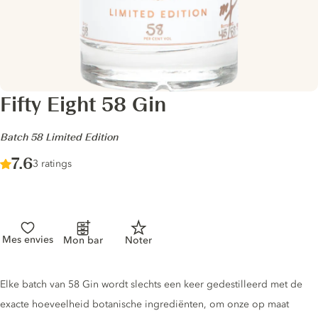
Fifty Eight 58 Gin
-
Batch 58 Limited Edition
Score :
7.6
/ 10
3 ratings
Mes envies
Mon bar
Noter
Gin description
Elke batch van 58 Gin wordt slechts een keer gedestilleerd met de
exacte hoeveelheid botanische ingrediënten, om onze op maat