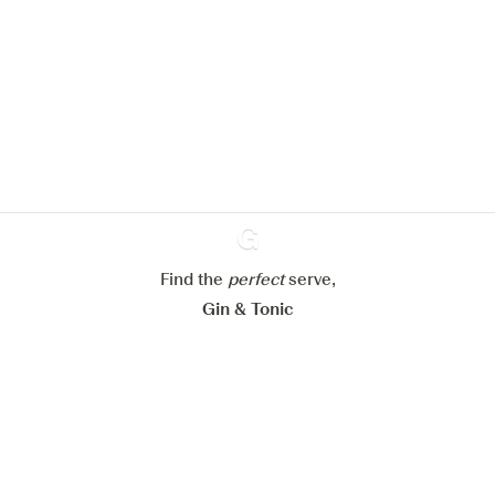
We zouden graag cookies gebruiken
om de ervaring op onze website te
verbeteren.
Meer info in verband met
ons cookiebeleid
Mijn cookie-instellingen aanpassen
Alles weigeren
Alles aanvaarden
Find the
perfect
Ginventory
serve,
Gin & Tonic
News
Contact
Privacy Policy