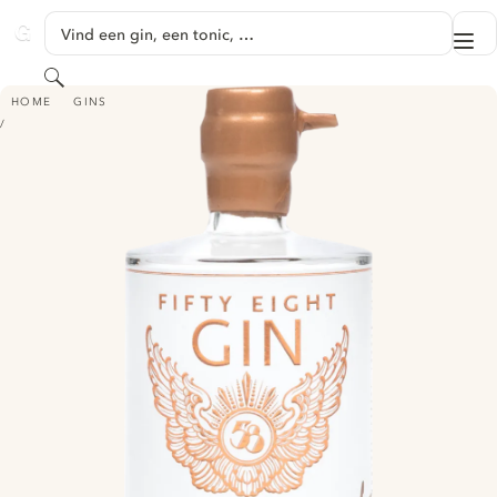
GA NAAR HOOFDINHOUD
Vind een gin, een tonic, …
Me
GINVENTORY
Zoeken
FIFTY EIGHT 58 GIN - BATCH 58 LIMITED EDITION
HOME
GINS