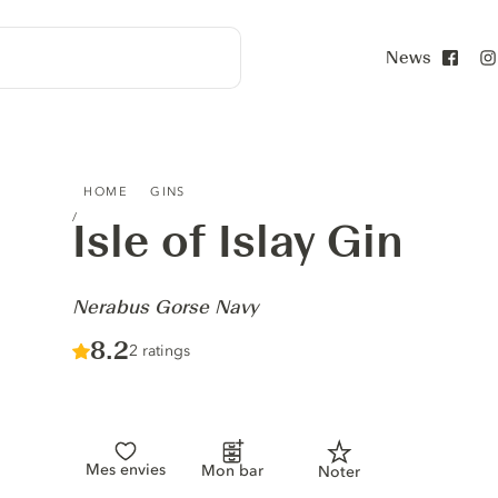
News
Face
ISLE OF ISLAY GIN - NERABUS GORSE NAVY
HOME
GINS
Isle of Islay Gin
-
Nerabus Gorse Navy
Score :
8.2
/ 10
2 ratings
Mes envies
Mon bar
Noter