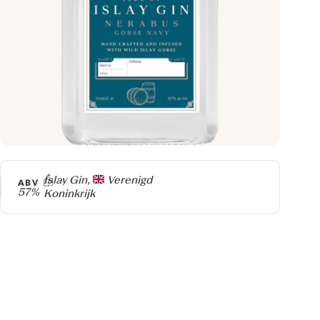
Producer
Islay Gin,
Verenigd
ABV
57%
Koninkrijk