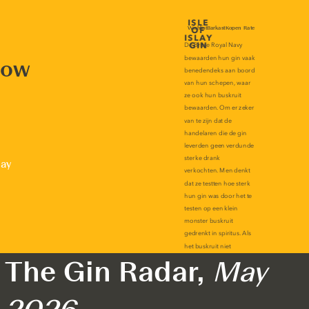
now
lay
The Gin Radar,
May