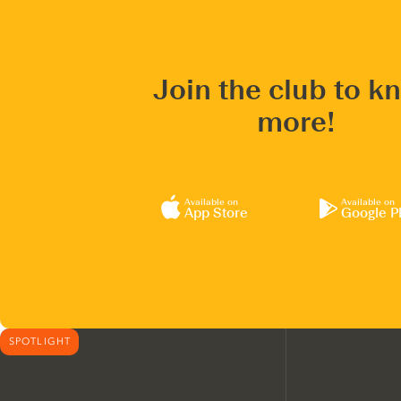
Join the club to k
more!
Available on
Available on
App Store
Google P
SPOTLIGHT