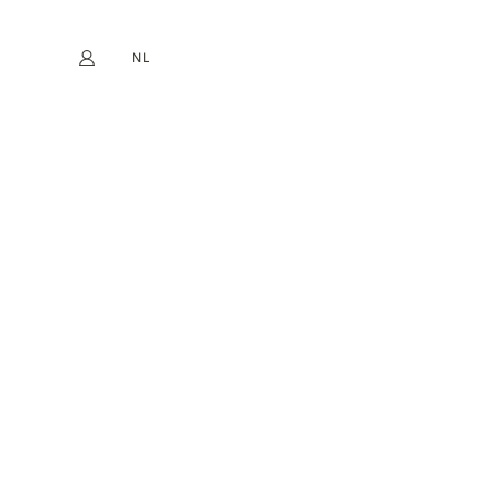
NL
Mijn account
book
Instagram
EN
FR
DE
ES