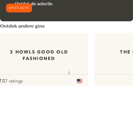
Ontdek de selectie
SPOTLIGHT
Ontdek andere gins
3 HOWLS GOOD OLD
THE
FASHIONED
7.5
7 ratings
ote :
 10
pour
ui.nextImg