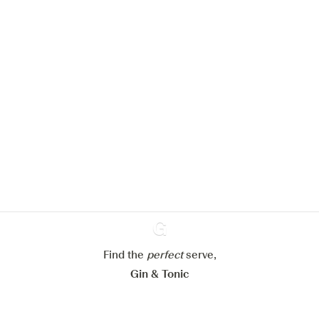
We zouden graag cookies gebruiken
om de ervaring op onze website te
verbeteren.
Meer info in verband met
ons cookiebeleid
Mijn cookie-instellingen aanpassen
Find the
perfect
Ginventory
serve,
Alles weigeren
Alles aanvaarden
Gin & Tonic