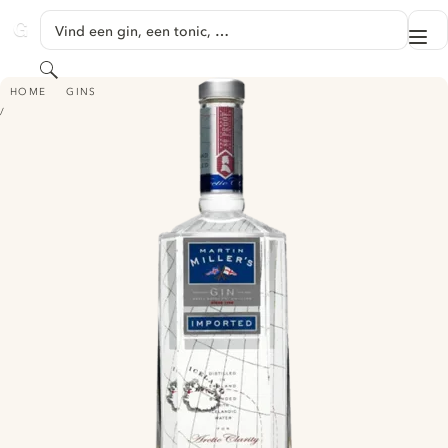
GA NAAR HOOFDINHOUD
Vind een gin, een tonic, …
Me
GINVENTORY
Zoeken
MARTIN MILLER'S DRY GIN
HOME
GINS