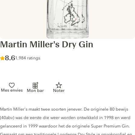
Martin Miller's Dry Gin
Score :
8.6
/ 10
1,984 ratings
Mes envies
Mon bar
Noter
Gin description
Martin Miller's maakt twee soorten jenever. De originele 80 bewijs
(40abv) was de eerste die weer worden ontwikkeld in 1998 en werd
gelanceerd in 1999 waardoor het de originele Super Premium Gin.
Gemaakt om een ​​traditionele Londense Dry Style in smaakprofiel en