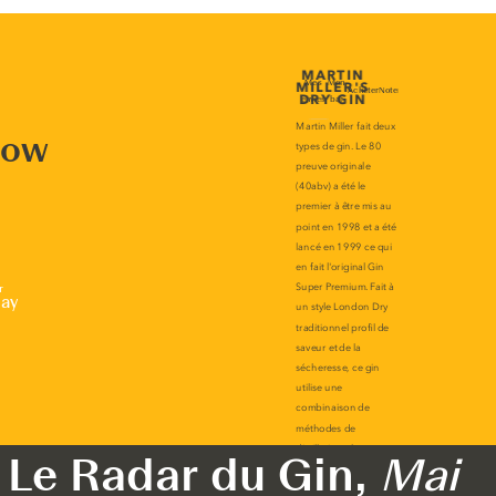
now
r
lay
Le Radar du Gin,
Mai