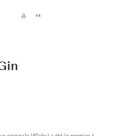
FR
Mon compte
book
Instagram
EN
DE
NL
ES
 Gin
uve originale (40abv) a été le premier à