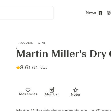
News
Face
MARTIN MILLER'S DRY GIN
ACCUEIL
GINS
Martin Miller's Dry
Score :
8.6
/ 10
1,984 notes
Mes envies
Mon bar
Noter
Description du gin
Martin Miller fait deux types de gin. Le 80 pre