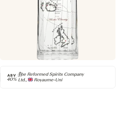
Producteur
The Reformed Spirits Company
ABV
40%
Ltd.,
Royaume-Uni