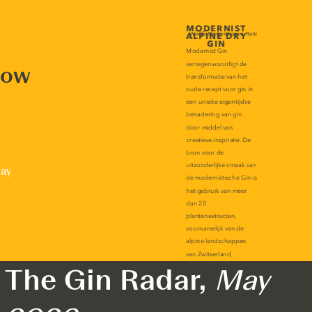
now
lay
The Gin Radar,
May