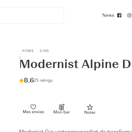
News
Face
MODERNIST ALPINE DRY GIN
HOME
GINS
Modernist Alpine D
Score :
8.6
/ 10
25 ratings
Mes envies
Mon bar
Noter
Gin description
Modernist Gin vertegenwoordigt de transformat