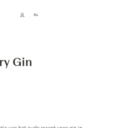
NL
Mijn account
book
Instagram
EN
FR
DE
ES
ry Gin
ie van het oude recept voor gin in