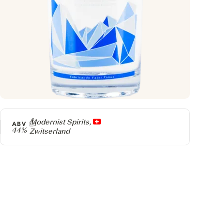
Producer
Modernist Spirits,
ABV
44%
Zwitserland