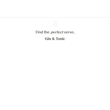
Meer info in verband met
ons cookiebeleid
Mijn cookie-instellingen aanpassen
Alles weigeren
Alles aanvaarden
Find the
perfect
Ginventory
serve,
Gin & Tonic
News
Contact
Privacy Policy
Al onze Gins
Cookies Settings