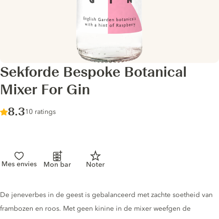
Sekforde Bespoke Botanical
Mixer For Gin
Score :
8.3
/ 10
10 ratings
Mes envies
Mon bar
Noter
Tonic description
De jeneverbes in de geest is gebalanceerd met zachte soetheid van
frambozen en roos. Met geen kinine in de mixer weefgen de