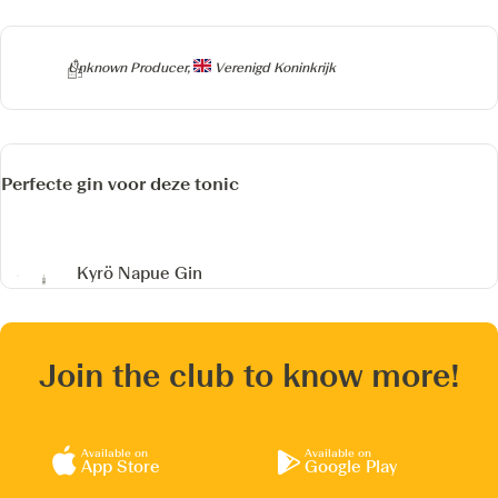
Producer
Unknown Producer,
Verenigd Koninkrijk
Perfecte gin voor deze tonic
Kyrö Napue Gin
Join the club to know more!
Available on
Available on
App Store
Google Play