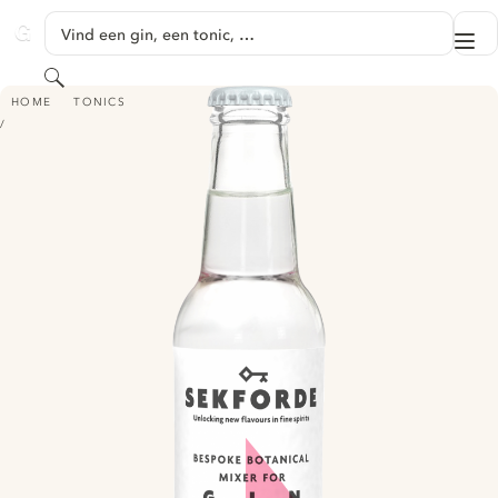
GA NAAR HOOFDINHOUD
Vind een gin, een tonic, …
Me
GINVENTORY
Zoeken
SEKFORDE BESPOKE BOTANICAL MIXER FOR GIN
HOME
TONICS