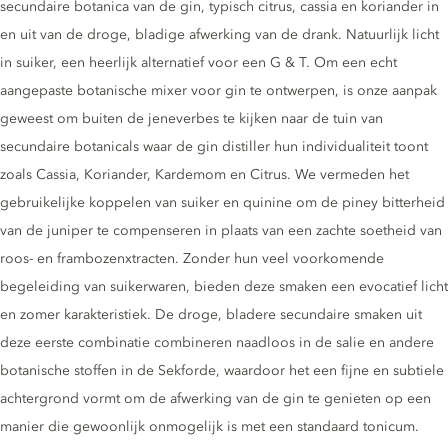
secundaire botanica van de gin, typisch citrus, cassia en koriander in
en uit van de droge, bladige afwerking van de drank. Natuurlijk licht
in suiker, een heerlijk alternatief voor een G & T. Om een ​​echt
aangepaste botanische mixer voor gin te ontwerpen, is onze aanpak
geweest om buiten de jeneverbes te kijken naar de tuin van
secundaire botanicals waar de gin distiller hun individualiteit toont
zoals Cassia, Koriander, Kardemom en Citrus. We vermeden het
gebruikelijke koppelen van suiker en quinine om de piney bitterheid
van de juniper te compenseren in plaats van een zachte soetheid van
roos- en frambozenxtracten. Zonder hun veel voorkomende
begeleiding van suikerwaren, bieden deze smaken een evocatief licht
en zomer karakteristiek. De droge, bladere secundaire smaken uit
deze eerste combinatie combineren naadloos in de salie en andere
botanische stoffen in de Sekforde, waardoor het een fijne en subtiele
achtergrond vormt om de afwerking van de gin te genieten op een
manier die gewoonlijk onmogelijk is met een standaard tonicum.