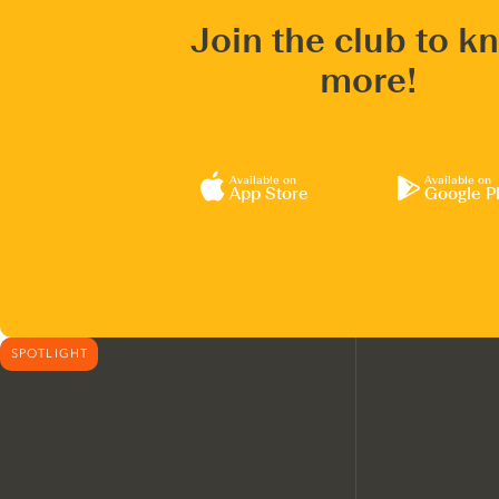
Join the club to k
more!
Available on
Available on
App Store
Google P
SPOTLIGHT