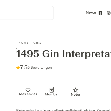
News
Face
1495 GIN INTERPRETATIO
HOME
GINS
1495 Gin Interpreta
Score :
7.5
/ 10
5 Bewertungen
Mes envies
Mon bar
Noter
Gin description
Entdeckt in einer selbstveröffentlichten Sam