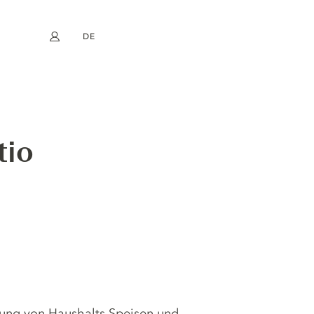
DE
Mein Konto
book
Instagram
EN
FR
NL
ES
tio
mlung von Haushalts Speisen und