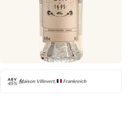
ABV
Producer
Maison Villevert,
Frankreich
45%