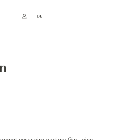
DE
Mein Konto
book
Instagram
EN
FR
NL
ES
in
ommt unser einzigartiger Gin - eine