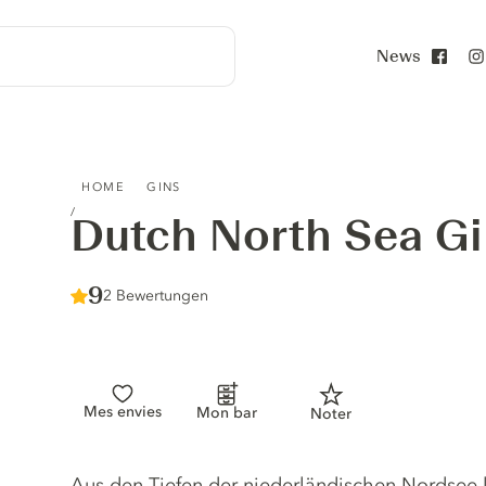
News
Face
DUTCH NORTH SEA GIN
HOME
GINS
Dutch North Sea G
Score :
9
/ 10
2 Bewertungen
Mes envies
Mon bar
Noter
Gin description
Aus den Tiefen der niederländischen Nordsee k