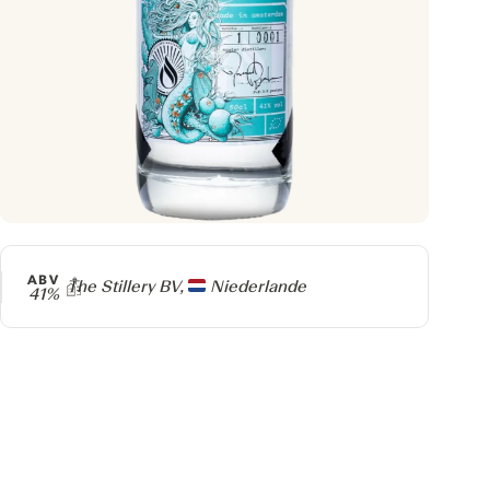
ABV
Producer
The Stillery BV,
Niederlande
41%