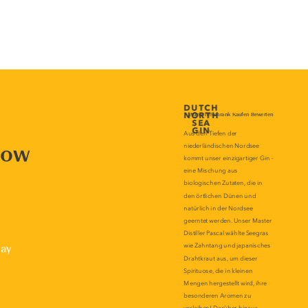
now
lay