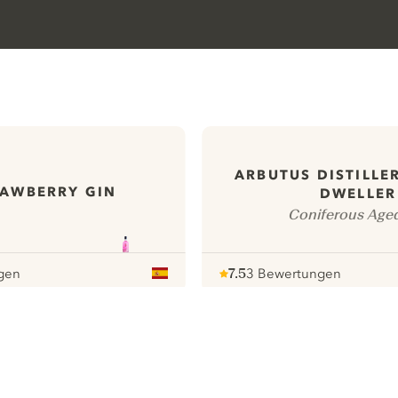
ARBUTUS DISTILLE
RAWBERRY GIN
DWELLER
Coniferous Age
gen
7.5
3 Bewertungen
Note :
/ 10
pour
ews
Alle unsere Gins