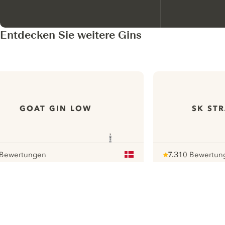
Entdecken Sie weitere Gins
GOAT GIN LOW
SK ST
 Bewertungen
7.3
10 Bewertun
our
Note :
/ 10
pour
ui.nextImg
N
Find the
perfect
serve,