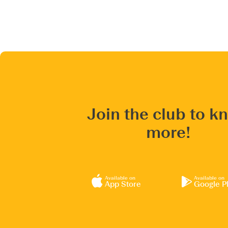
Join the club to k
more!
Available on
Available on
App Store
Google P