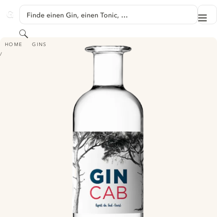
SPRINGE ZU HAUPTINHALT
Finde einen Gin, einen Tonic, …
Me
GINVENTORY
Suchen
GINCAB
HOME
GINS