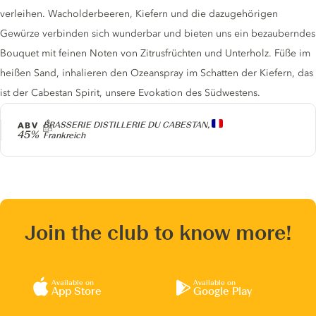
verleihen. Wacholderbeeren, Kiefern und die dazugehörigen
Gewürze verbinden sich wunderbar und bieten uns ein bezauberndes
Bouquet mit feinen Noten von Zitrusfrüchten und Unterholz. Füße im
heißen Sand, inhalieren den Ozeanspray im Schatten der Kiefern, das
ist der Cabestan Spirit, unsere Evokation des Südwestens.
Producer
ABV
BRASSERIE DISTILLERIE DU CABESTAN,
45%
Frankreich
Join the club to know more!
Available on
Available on
App Store
Google Play