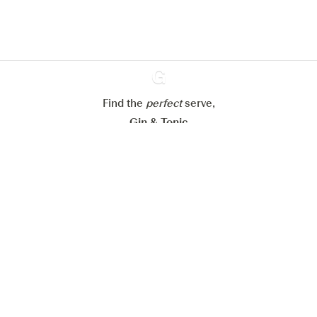
Meine Cookies einstellen
Alle Cookies ablehnen
Alle Cookies akzeptieren
Find the
perfect
Ginventory
serve,
Gin & Tonic
News
Contact
Privacy Policy
Alle unsere Gins
Cookies Settings