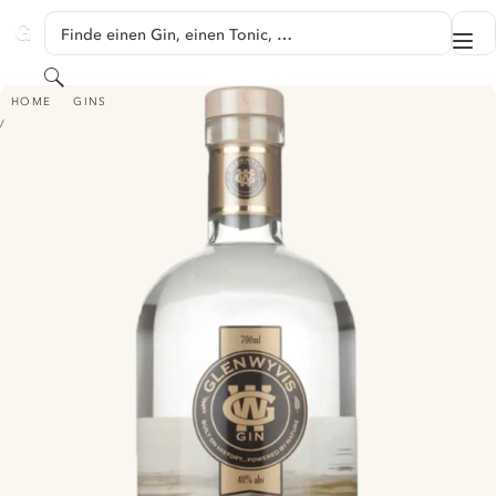
SPRINGE ZU HAUPTINHALT
Finde einen Gin, einen Tonic, …
Me
GINVENTORY
Suchen
GLENWYVIS ORIGINAL HIGHLAND GIN
HOME
GINS