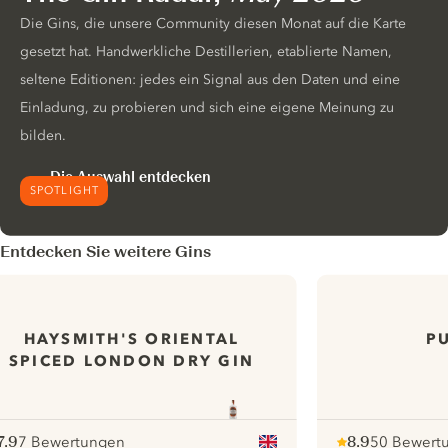
Die Gins, die unsere Community diesen Monat auf die Karte
gesetzt hat. Handwerkliche Destillerien, etablierte Namen,
seltene Editionen: jedes ein Signal aus den Daten und eine
Einladung, zu probieren und sich eine eigene Meinung zu
bilden.
Die Auswahl entdecken
SPOTLIGHT
Entdecken Sie weitere Gins
HAYSMITH'S ORIENTAL
P
SPICED LONDON DRY GIN
7.9
7 Bewertungen
8.9
50 Bewert