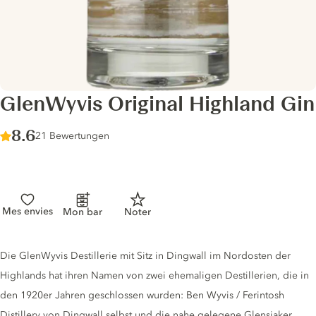
GlenWyvis Original Highland Gin
Score :
8.6
/ 10
21 Bewertungen
Mes envies
Mon bar
Noter
Gin description
Die GlenWyvis Destillerie mit Sitz in Dingwall im Nordosten der
Highlands hat ihren Namen von zwei ehemaligen Destillerien, die in
den 1920er Jahren geschlossen wurden: Ben Wyvis / Ferintosh
Distillery von Dingwall selbst und die nahe gelegene Glensiaker