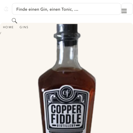
SPRINGE ZU HAUPTINHALT
Finde einen Gin, einen Tonic, …
Me
GINVENTORY
Suchen
TOM GIN
HOME
GINS