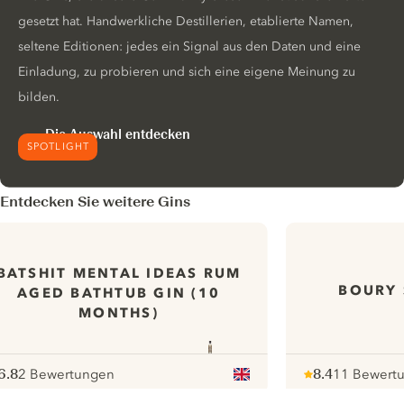
gesetzt hat. Handwerkliche Destillerien, etablierte Namen,
seltene Editionen: jedes ein Signal aus den Daten und eine
Einladung, zu probieren und sich eine eigene Meinung zu
bilden.
Die Auswahl entdecken
SPOTLIGHT
Entdecken Sie weitere Gins
BATSHIT MENTAL IDEAS RUM
BOURY 
AGED BATHTUB GIN (10
MONTHS)
6.8
2 Bewertungen
8.4
11 Bewert
ote :
 10
pour
Note :
/ 10
pour