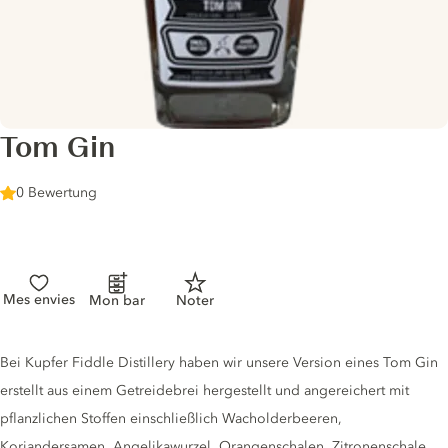
Tom Gin
0 Bewertung
Mes envies
Mon bar
Noter
Gin description
Bei Kupfer Fiddle Distillery haben wir unsere Version eines Tom Gin
erstellt aus einem Getreidebrei hergestellt und angereichert mit
pflanzlichen Stoffen einschließlich Wacholderbeeren,
Koriandersamen, Angelikawurzel, Orangenschalen, Zitronenschale