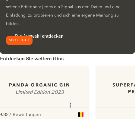
seltene Editionen: jedes ein Signal aus den Daten und eine
Einladung, zu probieren und sich eine eigene Meinung zu
bilden.
Die Auswahl entdecken
SPOTLIGHT
Entdecken Sie weitere Gins
SUPERF
PANDA ORGANIC GIN
PE
Limited Edition 2023
9.3
27 Bewertungen
ote :
 10
pour
ui.nextImg