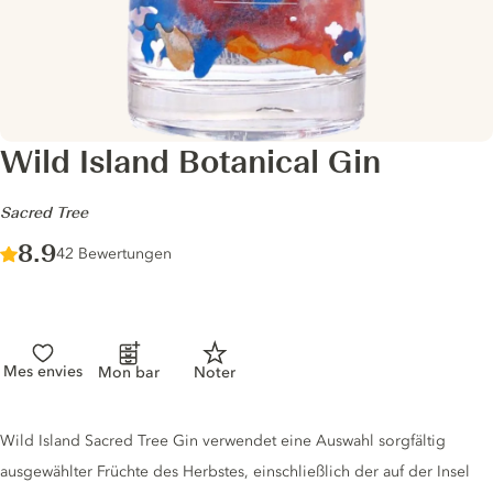
Wild Island Botanical Gin
-
Sacred Tree
Score :
8.9
/ 10
42 Bewertungen
Mes envies
Mon bar
Noter
Gin description
Wild Island Sacred Tree Gin verwendet eine Auswahl sorgfältig
ausgewählter Früchte des Herbstes, einschließlich der auf der Insel