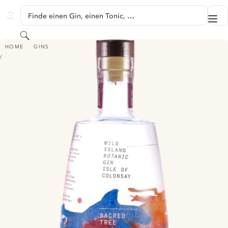
SPRINGE ZU HAUPTINHALT
Finde einen Gin, einen Tonic, …
Me
GINVENTORY
Suchen
WILD ISLAND BOTANICAL GIN - SACRED TREE
HOME
GINS