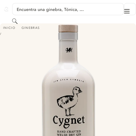
SALTAR A CONTENIDO
Encuentra una ginebra, Tónica, …
Me
GINVENTORY
Buscar
CYGNET DRY
INICIO
GINEBRAS