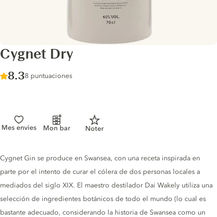
Cygnet Dry
Score :
8.3
/ 10
8 puntuaciones
Mes envies
Mon bar
Noter
Gin description
Cygnet Gin se produce en Swansea, con una receta inspirada en
parte por el intento de curar el cólera de dos personas locales a
mediados del siglo XIX. El maestro destilador Dai Wakely utiliza una
selección de ingredientes botánicos de todo el mundo (lo cual es
bastante adecuado, considerando la historia de Swansea como un