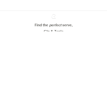
Paramétrer mes cookies
Refuser tout
Accepter tout
Find the
perfect
Ginventory
serve,
Gin & Tonic
News
Contact
Privacy Policy
Todas nuestras ginebras
Cookies Settings