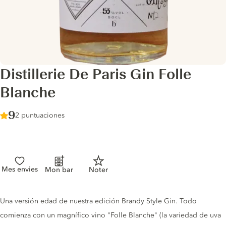
Distillerie De Paris Gin Folle
Blanche
Score :
9
/ 10
2 puntuaciones
Mes envies
Mon bar
Noter
Gin description
Una versión edad de nuestra edición Brandy Style Gin. Todo
comienza con un magnífico vino "Folle Blanche" (la variedad de uva