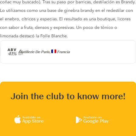
coñac muy buscado). Tras su paso por barricas, destilación es Brandy.
Lo utilizamos como una base de ginebra brandy en el redestilar con
el enebro, cítricos y especias. El resultado es una boutique, licores
con sabor a fruta, densos y expresivas. Un poco de tónico o
limonada destacó la Folle Blanche.
ABV
Producer
Distillerie De Paris,
Francia
41%
Join the club to know more!
Available on
Available on
App Store
Google Play