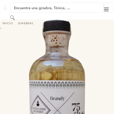
SALTAR A CONTENIDO
Encuentra una ginebra, Tónica, …
Me
GINVENTORY
Buscar
DISTILLERIE DE PARIS GIN FOLLE BLANCHE
INICIO
GINEBRAS