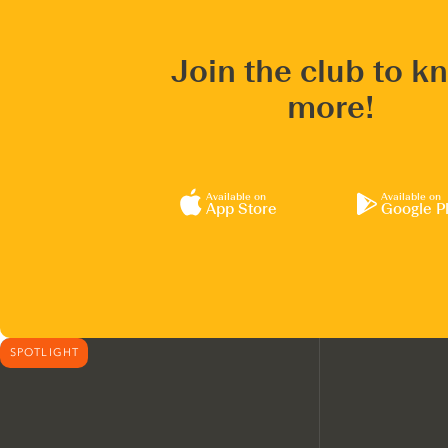
Join the club to k
more!
Available on
Available on
App Store
Google P
SPOTLIGHT