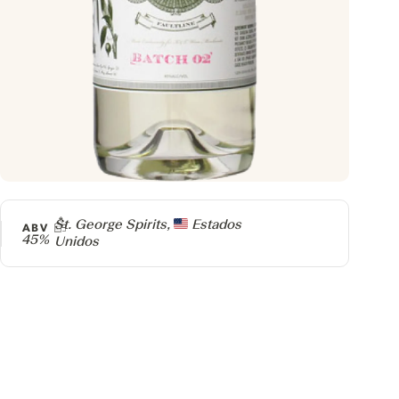
Producer
St. George Spirits,
Estados
ABV
45%
Unidos