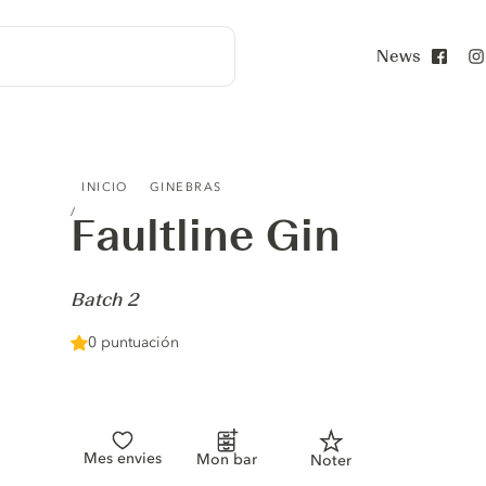
News
Face
FAULTLINE GIN - BATCH 2
INICIO
GINEBRAS
Faultline Gin
-
Batch 2
0 puntuación
Mes envies
Mon bar
Noter