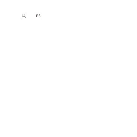
ES
Mi cuenta
book
Instagram
EN
FR
DE
NL