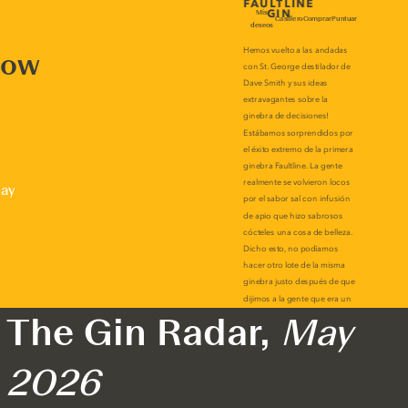
now
lay
The Gin Radar,
May
2026