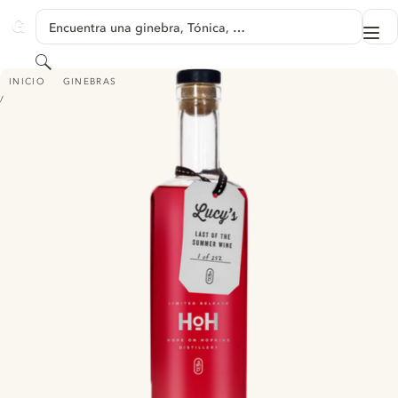
SALTAR A CONTENIDO
Encuentra una ginebra, Tónica, …
Me
GINVENTORY
Buscar
HOPE ON HOPKINS LUCY'S LAST OF THE SUMMER WINE
INICIO
GINEBRAS