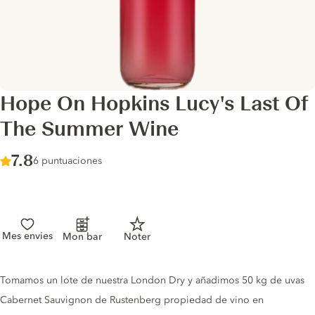
Hope On Hopkins Lucy's Last Of
The Summer Wine
Score :
7.8
/ 10
6 puntuaciones
Mes envies
Mon bar
Noter
Gin description
Tomamos un lote de nuestra London Dry y añadimos 50 kg de uvas
Cabernet Sauvignon de Rustenberg propiedad de vino en