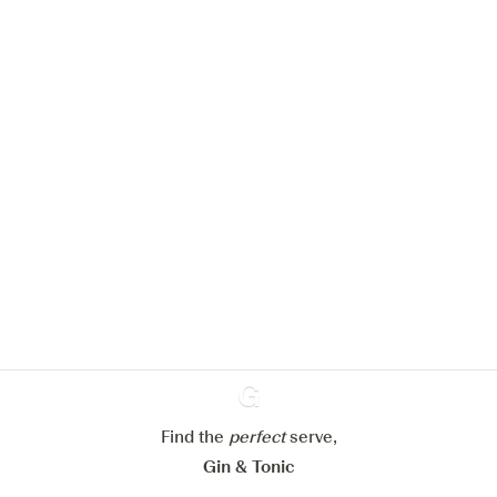
Nous aimerions utiliser des cookies
pour améliorer l’expérience de notre
site web.
En savoir plus sur
notre politique de gestion des
cookies
Paramétrer mes cookies
Refuser tout
Accepter tout
Find the
perfect
Ginventory
serve,
Gin & Tonic