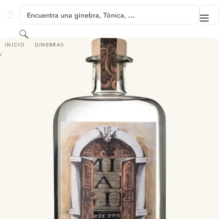
SALTAR A CONTENIDO
Encuentra una ginebra, Tónica, …
Me
GINVENTORY
Buscar
KAISER HILL 16 BAVARIAN DRY GIN
INICIO
GINEBRAS