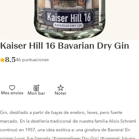
Kaiser Hill 16 Bavarian Dry Gin
Score :
8.5
/ 10
46 puntuaciones
Mes envies
Mon bar
Noter
Gin description
Gin, destilado a partir de bayas de enebro, leves, pero fuerte
marcado. En la destilería tradicional de nuestra familia Alois Schraml
continuó en 1957, una idea exótica a: una ginebra de Baviera! En
primer lugar, fue llamado "Krammelbeer Dry Gin" (Krammel: bávara