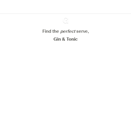
Paramétrer mes cookies
Refuser tout
Accepter tout
Find the
perfect
Ginventory
serve,
Gin & Tonic
News
Contact
Privacy Policy
Todas nuestras ginebras
Cookies Settings