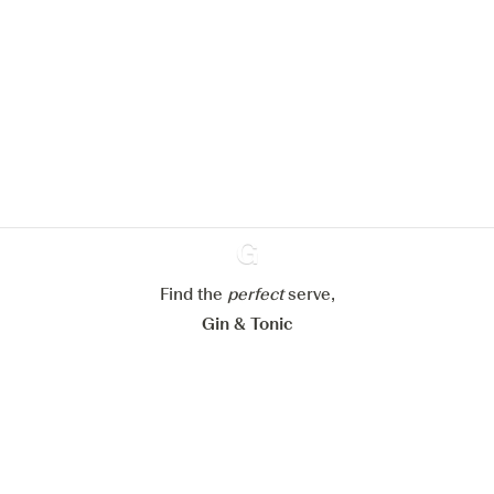
Nous aimerions utiliser des cookies
pour améliorer l’expérience de notre
site web.
En savoir plus sur
notre politique de gestion des
cookies
Paramétrer mes cookies
Refuser tout
Accepter tout
Find the
perfect
Ginventory
serve,
Gin & Tonic
News
Contact