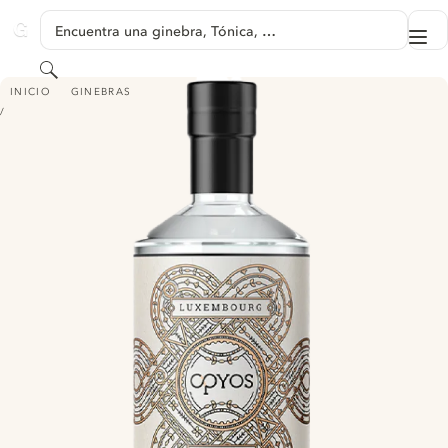
SALTAR A CONTENIDO
Encuentra una ginebra, Tónica, …
Me
GINVENTORY
Buscar
OPYOS LUXEMBOURG DRY GIN
INICIO
GINEBRAS