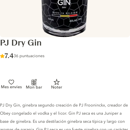
PJ Dry Gin
Score :
7.4
/ 10
36 puntuaciones
Mes envies
Mon bar
Noter
Gin description
PJ Dry Gin, ginebra segundo creación de PJ Frooninckx, creador de
Obey congelado el vodka y el licor. Gin PJ seca es una Juniper a
base de ginebra. Es una destilación ginebra seca típica y largo con
aromas de naranja. Gin PJ seca es una fuerte ginebra con un carácter