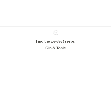
En savoir plus sur
notre politique de gestion des
cookies
Paramétrer mes cookies
Refuser tout
Accepter tout
Find the
perfect
Ginventory
serve,
Gin & Tonic
News
Contact
Privacy Policy
Todas nuestras ginebras