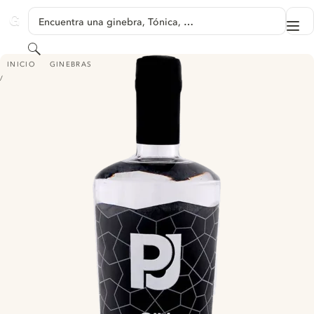
SALTAR A CONTENIDO
Encuentra una ginebra, Tónica, …
Me
GINVENTORY
Buscar
PJ DRY GIN
INICIO
GINEBRAS