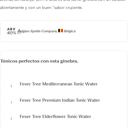
abiertamente y con un buen "sabor crujiente.
ABV
Producer
Belgian Spirits Company,
Bélgica
40%
Tónicos perfectos con esta ginebra.
Fever Tree Mediterranean Tonic Water
Fever Tree Premium Indian Tonic Water
Fever Tree Elderflower Tonic Water