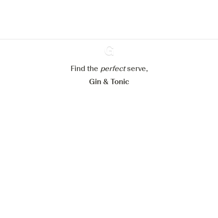
cookies
Paramétrer mes cookies
Refuser tout
Accepter tout
Find the
perfect
Ginventory
serve,
Gin & Tonic
News
Contact
Privacy Policy
Todas nuestras ginebras
Cookies Settings