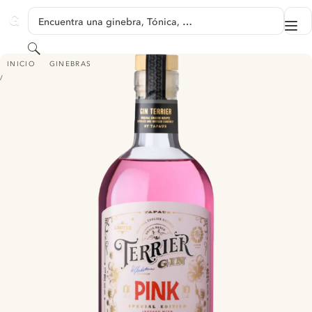
SALTAR A CONTENIDO
Encuentra una ginebra, Tónica, …
Me
GINVENTORY
Buscar
TERRIER LONDON DRY GIN - PINK
INICIO
GINEBRAS