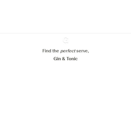
En savoir plus sur
notre politique de gestion des
cookies
Paramétrer mes cookies
Refuser tout
Accepter tout
Find the
perfect
Ginventory
serve,
Gin & Tonic
News
Contact
Privacy Policy
Tous nos gins