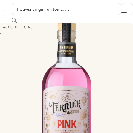
PASSER AU CONTENU
Trouvez un gin, un tonic, …
Me
GINVENTORY
Rechercher
TERRIER LONDON DRY GIN - PINK
ACCUEIL
GINS